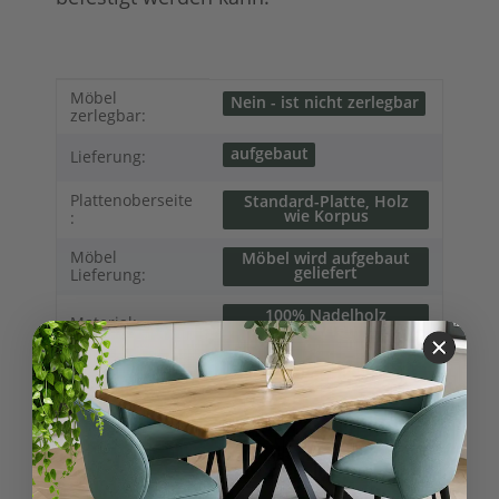
Produkteigenschaft
Wert
Möbel
Nein - ist nicht zerlegbar
zerlegbar:
aufgebaut
Lieferung:
Plattenoberseite
Standard-Platte, Holz
wie Korpus
:
Möbel
Möbel wird aufgebaut
geliefert
Lieferung:
100% Nadelholz
Material:
(Fichte/Tanne)
Garderoben
Regale
Möbelkategorie:
Vintage
Romantisch
Möbelstil:
Französischer
Landhausstil