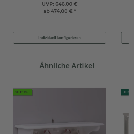
UVP:
646,00 €
ab
474,00 €
*
Individuell konfigurieren
Ähnliche Artikel
SALE 11%
AUF LA