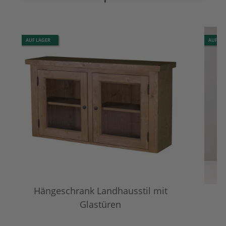
AUF LAGER
AUF LA
Hängeschrank Landhausstil mit
Glastüren