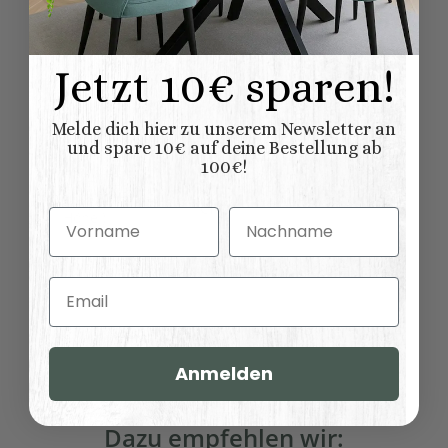
Wandgarderoben
Variationen:
Wandregal
Jetzt 10€ sparen!
5,00 kg
Versandgewicht:
Melde dich hier zu unserem Newsletter an
4,00
kg
Artikelgewicht:
und spare 10€ auf deine Bestellung ab
100€!
Abmessungen (L
70,00 × 25,00 × 16,00
x B/T x H) (
Länge × Breite ×
cm
Vorname
Nachname
Höhe ):
Email
Bewertungen
Anmelden
Dazu empfehlen wir: