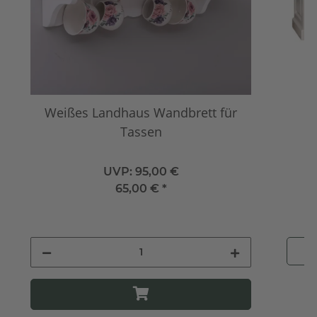
Weißes Landhaus Wandbrett für
G
Tassen
UVP:
95,00 €
65,00 €
*