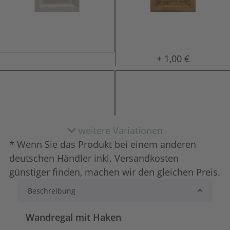
natur (unlackiert)
gewachst
+ 1,00 €
weitere Variationen
* Wenn Sie das Produkt bei einem anderen
deutschen Händler inkl. Versandkosten
günstiger finden, machen wir den gleichen Preis.
Beschreibung
lackiert
shabby chic / ant
+ 2,00 €
+ 3,00 €
Wandregal mit Haken