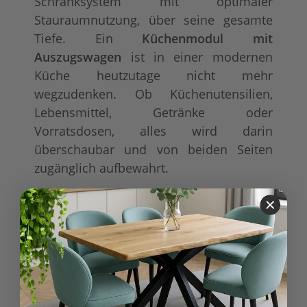
Schranksystem mit optimaler
Stauraumnutzung, über seine gesamte
Tiefe. Ein
Küchenmodul mit
Auszugswagen
ist in einer modernen
Küche heutzutage nicht mehr
wegzudenken. Ob Küchenutensilien,
Lebensmittel, Getränke oder
Vorratsdosen, alles wird darin
überschaubar und von beiden Seiten
zugänglich aufbewahrt.
Im Badezimmer bleiben z.B. Föhn,
Haarbürste oder Make Up Zubehör,
täglich griffbereit und übersichtlich
sortiert, hinter der schönen Holzfront
verborgen. Lassen auch Sie sich von
dem praktischen Ordnungshelfer