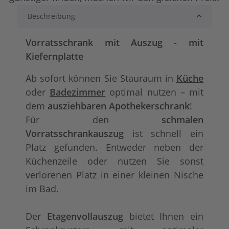
shabby chic / antik look
tief gebürstet
+ 184,00 €
Beschreibung
Vorratsschrank mit Auszug - mit
Kiefernplatte
Ab sofort können Sie Stauraum in
Küche
oder
Badezimmer
optimal nutzen – mit
dem
ausziehbaren Apothekerschrank
!
Für den
schmalen
Vorratsschrankauszug
ist schnell ein
Konfigurator alles frei wählbar
+ 50,90 €
Platz gefunden. Entweder neben der
Küchenzeile oder nutzen Sie sonst
verlorenen Platz in einer kleinen Nische
im Bad.
Der
Etagenvollauszug
bietet Ihnen ein