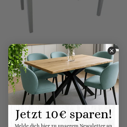
Auszieh-Esstisch im Landhausstil (160/220cm)
UVP:
1.141,00 €
877,00 €
*
Individuell konfigurieren
Jetzt 10€ sparen!
Melde dich hier zu unserem Newsletter an