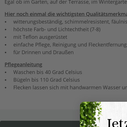
Egal ob im Garten, auf der Terrasse, im Wintergart
Hier noch einmal die wichtigsten Qualitätsmerkma
⦁ witterungsbeständig, schimmelresistent, fäulni
⦁ höchste Farb- und Lichtechtheit (7-8)
⦁ mit Teflon ausgerüstet
⦁ einfache Pflege, Reinigung und Fleckentfernung
⦁ für Drinnen und Draußen
Pflegeanleitung
⦁ Waschen bis 40 Grad Celsius
⦁ Bügeln bis 110 Grad Celsius
⦁ Flecken lassen sich mit handwarmen Wasser un
Jet