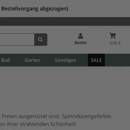
m Bestellvorgang abgezogen)
Katalog
+49 (0) 9562 / 502 34 01
Konto
0,00 €
Bad
Garten
Sonstiges
SALE
im Freien ausgerüstet sind. Spinndüsengefärbte
von ihrer strahlenden Schönheit!