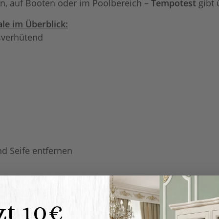
en, auf Booten oder im Poolbereich –
Tempotest
gibt 
le im Überblick:
sverhütend
d Seife entfernen
zt 10€