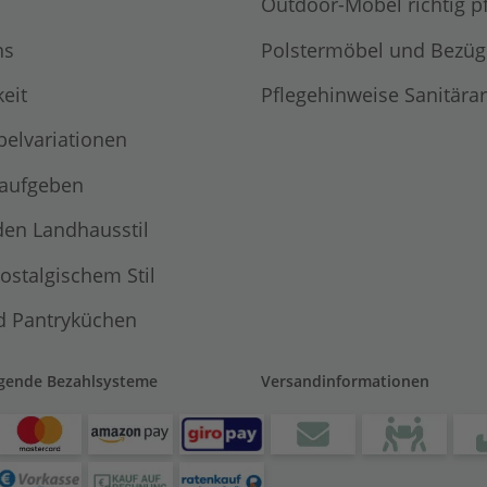
Outdoor-Möbel richtig p
ns
Polstermöbel und Bezüg
eit
Pflegehinweise Sanitära
elvariationen
 aufgeben
den Landhausstil
ostalgischem Stil
d Pantryküchen
lgende Bezahlsysteme
Versandinformationen