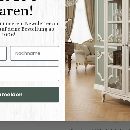
aren!
Email
zu unserem Newsletter an
hutzerklärung
uf deine Bestellung ab
100€!
onen zu Ihrem
Nachname
de
Pflegehinweise
nmelden
 Küchen
Leder Hinweise
Massivholzmöbel
Outdoor Stoffbezüge