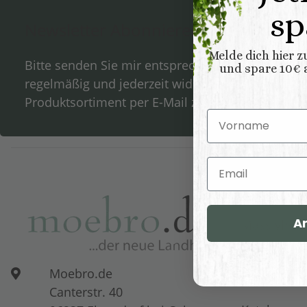
sp
Newsletter Abonnieren
Melde dich hier 
Bitte senden Sie mir entsprechend Ihrer
Datensc
und spare 10€ a
regelmäßig und jederzeit widerruflich Informati
Produktsortiment per E-Mail zu.
Vorname
Email
Über Moebro.
A
Massivholz
News
Moebro.de
Showroom
Canterstr. 40