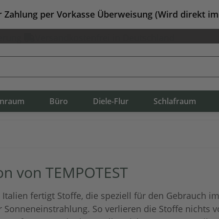
er Zahlung per Vorkasse Überweisung (Wird direkt i
erung
Versandkostenfrei in Deutschland
nraum
Büro
Diele-Flur
Schlafraum
tion von TEMPOTEST
Italien fertigt Stoffe, die speziell für den Gebrauch 
r Sonneneinstrahlung. So verlieren die Stoffe nichts 