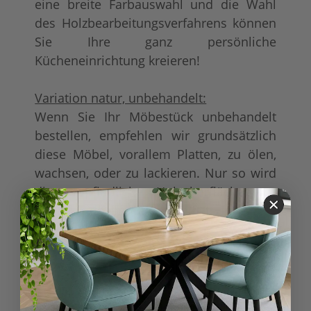
eine breite Farbauswahl und die Wahl
des Holzbearbeitungsverfahrens können
Sie Ihre ganz persönliche
Kücheneinrichtung kreieren!
Variation natur, unbehandelt:
Wenn Sie Ihr Möbestück unbehandelt
bestellen, empfehlen wir grundsätzlich
diese Möbel, vorallem Platten, zu ölen,
wachsen, oder zu lackieren. Nur so wird
die empfindliche Holzoberfläche vor
Nässe und Schmutz geschützt.
Produkteigenschaft
Wert
Plattenoberseite
Standard-Platte, Holz
wie Korpus
:
Möbel
Möbel wird aufgebaut
geliefert
Lieferung: