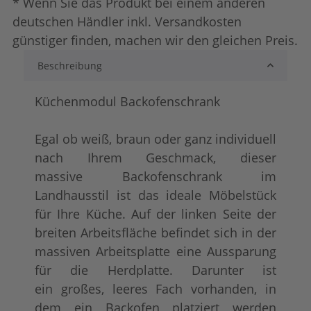
* Wenn Sie das Produkt bei einem anderen
deutschen Händler inkl. Versandkosten
günstiger finden, machen wir den gleichen Preis.
shabby chic / antik look
tief gebürstet
+ 245,00 €
Beschreibung
Küchenmodul Backofenschrank
Egal ob weiß, braun oder ganz individuell
nach Ihrem Geschmack, dieser
massive Backofenschrank im
Landhausstil ist das ideale Möbelstück
für Ihre Küche. Auf der linken Seite der
Konfigurator alles frei wählbar
+ 63,00 €
breiten Arbeitsfläche befindet sich in der
massiven Arbeitsplatte eine Aussparung
für die Herdplatte. Darunter ist
ein großes, leeres Fach vorhanden, in
dem ein Backofen platziert werden