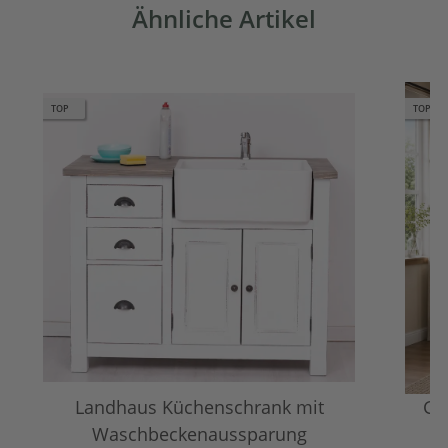
Ähnliche Artikel
TOP
TOP BE
Landhaus Küchenschrank mit
Gr
Waschbeckenaussparung