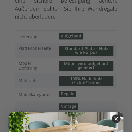
eine sichere Befestigung achten.
Außerdem sollten Sie Ihre Wandregale
nicht überladen.
Produkteigenschaft
Wert
aufgebaut
Lieferung:
Plattenoberseite
Standard-Platte, Holz
wie Korpus
:
Möbel
Möbel wird aufgebaut
geliefert
Lieferung:
100% Nadelholz
Material:
(Fichte/Tanne)
Regale
Möbelkategorie:
Vintage
Möbelstil:
Französischer
Landhausstil
Regale
Wandregal
Variationen: