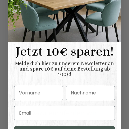
5,00 kg
Versandgewicht:
4,00
kg
Artikelgewicht:
Abmessungen (L
120,00 × 25,00 × 16,00
x B/T x H) (
Länge × Breite ×
cm
Jetzt 10€ sparen!
Höhe ):
Melde dich hier zu unserem Newsletter an
und spare 10€ auf deine Bestellung ab
100€!
Bewertungen
Vorname
Nachname
Email
Dazu empfehlen wir: