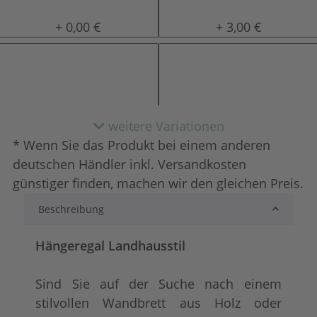
natur (unlackiert)
gewachst
+ 0,00 €
+ 3,00 €
weitere Variationen
* Wenn Sie das Produkt bei einem anderen
deutschen Händler inkl. Versandkosten
günstiger finden, machen wir den gleichen Preis.
Beschreibung
lackiert
shabby chic / ant
+ 4,00 €
+ 6,00 €
Hängeregal Landhausstil
Sind Sie auf der Suche nach einem
stilvollen Wandbrett aus Holz oder