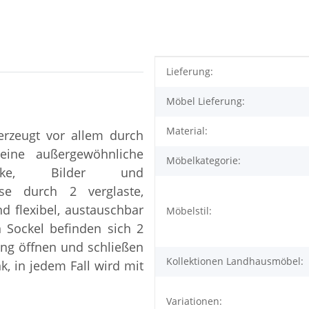
Produkteigenschaft
Wert
Lieferung:
Möbel Lieferung:
Material:
erzeugt vor allem durch
eine außergewöhnliche
Möbelkategorie:
stücke, Bilder und
ese durch 2 verglaste,
d flexibel, austauschbar
Möbelstil:
 Sockel befinden sich 2
ing öffnen und schließen
Kollektionen Landhausmöbel:
, in jedem Fall wird mit
Variationen: