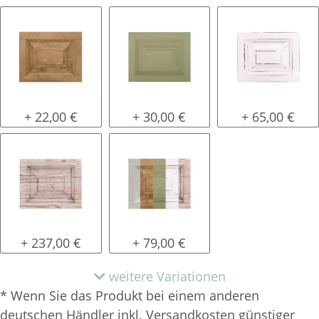
gewachst
lackiert
shabby chic /
+ 22,00 €
+ 30,00 €
+ 65,00 €
tief gebürstet
Konfigurator alles frei wählbar
+ 237,00 €
+ 79,00 €
weitere Variationen
* Wenn Sie das Produkt bei einem anderen
deutschen Händler inkl. Versandkosten günstiger