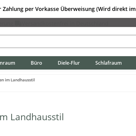
er Zahlung per Vorkasse Überweisung (Wird direkt i
erung
Versandkostenfrei in Deutschland
nraum
Büro
Diele-Flur
Schlafraum
en im Landhausstil
im Landhausstil