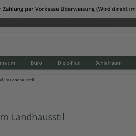
er Zahlung per Vorkasse Überweisung (Wird direkt i
erung
Versandkostenfrei in Deutschland
nraum
Büro
Diele-Flur
Schlafraum
el im Landhausstil
im Landhausstil