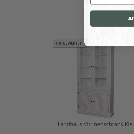
A
TOP BEWERTET
Landhaus Vitrinenschrank Kiel