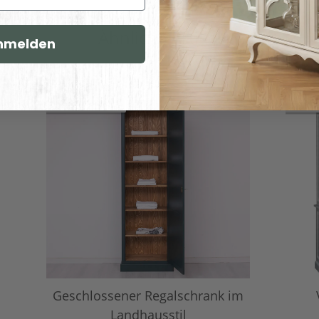
Ähnliche Artikel
nmelden
TOP BEWERTET
TOP B
Geschlossener Regalschrank im
Landhausstil