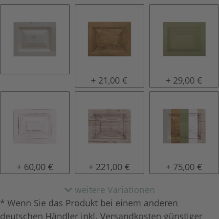
natur (unlackiert)
gewachst
lackiert
+ 21,00 €
+ 29,00 €
shabby chic / antik look
tief gebürstet
Konfigurator 
+ 60,00 €
+ 221,00 €
+ 75,00 €
weitere Variationen
* Wenn Sie das Produkt bei einem anderen
deutschen Händler inkl. Versandkosten günstiger