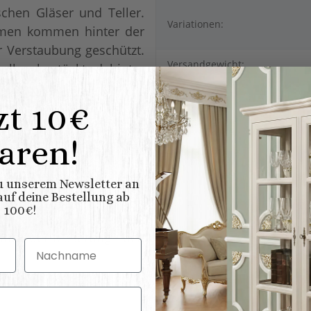
schen Gläser und Teller.
Variationen:
hmen kommen hinter der
r Verstaubung geschützt.
Versandgewicht:
llen bestückt, dahinter
Artikelgewicht:
zt 10€
Abmessungen (L x B/T x H) (
ndividuell zu gestalten!
Länge × Breite × Höhe ):
aren!
nach Ihrem persönlichen
ssend zu Ihren bereits
 Lieblingsfarbe. Das
zu unserem Newsletter an
uf deine Bestellung ab
en Antik Look gestaltet
100€!
 In den Varianten natur,
önheit der Maserung noch
Nachname