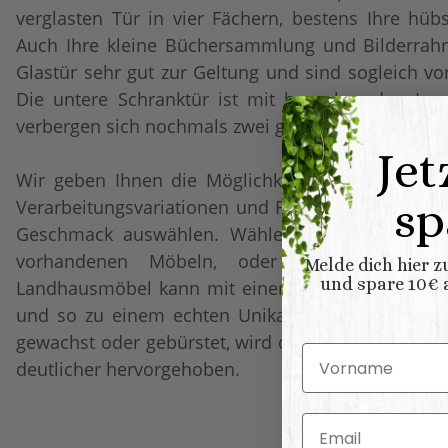
verglasten Tür in vier Fächern, bestens Ihre hüb
Auch Ihre kleine Büchersammlung und Bilderra
Glastür sehr gut zur Geltung und sind sogleich vo
Die untere Schranktür ist mit bezaubernden Lame
verbergen sich nochmals zwei geräumige Fächer.
Jet
Wir geben Ihnen die Möglichkeit Ihr Möbelstück i
sp
Verarbeitungsvariationen und Farben können Sie 
Geschmack auswählen. Wählen Sie die Farbe pa
vorhandenen Möbeln, oder wählen Sie Ihre
Melde dich hier 
und spare 10€ a
Landhausmöbel kann mit einem gebraucht wirkend
und so zu einem echten Unikat gefertigt werden.
gewachst oder gebürstet, wird die natürliche Sch
Vorname
deutlicher hervorgehoben.
Email