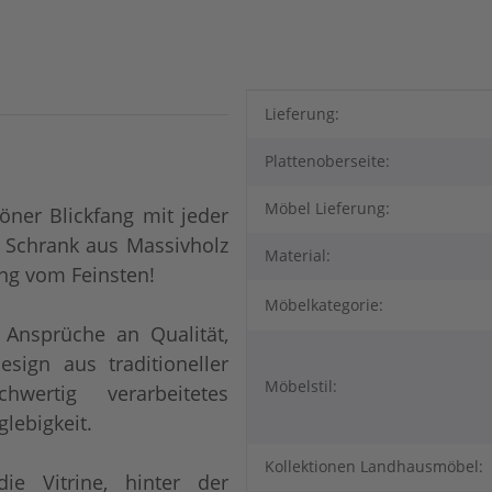
Produkteigenschaft
Wert
Lieferung:
Plattenoberseite:
Möbel Lieferung:
höner Blickfang mit jeder
 Schrank aus Massivholz
Material:
ng vom Feinsten!
Möbelkategorie:
 Ansprüche an Qualität,
esign aus traditioneller
Möbelstil:
hwertig verarbeitetes
glebigkeit.
Kollektionen Landhausmöbel:
ie Vitrine, hinter der