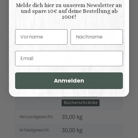
Regale
Möbelkategorie:
Melde dich hier zu unserem Newsletter an
und spare 10€ auf deine Bestellung ab
Modern
Vintage
100€!
Shabby chic
Möbelstil:
Skandinavischer
Vorname
Nachname
Landhausstil
Französischer
Landhausstil
Email
Kollektionen
Hamburg
Landhausmöbel:
Vitrinen
Regale
Anmelden
Büroschränke
Variationen:
Buffetschränke
Bücherschränke
35,00 kg
Versandgewicht:
30,00
kg
Artikelgewicht: