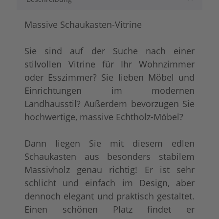
lackiert
tief gebürstet
+ 25,00 €
+ 179,00 €
Massive Schaukasten-Vitrine
Sie sind auf der Suche nach einer
stilvollen Vitrine für Ihr Wohnzimmer
oder Esszimmer? Sie lieben Möbel und
Einrichtungen im modernen
Landhausstil? Außerdem bevorzugen Sie
hochwertige, massive Echtholz-Möbel?
shabby chic / antik look
Konfigurator alles
+ 50,00 €
+ 61,00 €
Dann liegen Sie mit diesem edlen
Schaukasten aus besonders stabilem
Massivholz genau richtig! Er ist sehr
schlicht und einfach im Design, aber
dennoch elegant und praktisch gestaltet.
Einen schönen Platz findet er