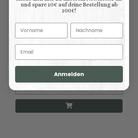
und spare 10€ auf deine Bestellung ab
100€!
Vorname
Nachname
Bücherschrank mit Glastüren im Landhausstil
Nachtblau
Email
UVP:
4.835,00 €
2.234,00 €
*
Anmelden
Lieferzeit:
ca. 6 Wochen