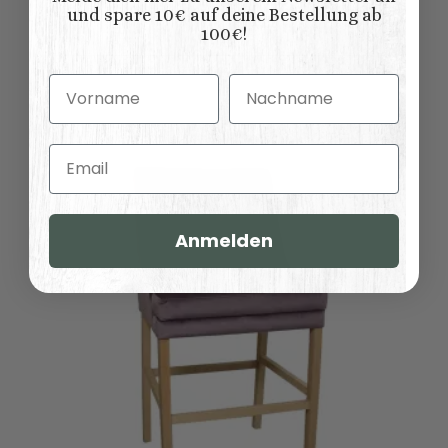
und spare 10€ auf deine Bestellung ab
100€!
zum Artikel
Vorname
Nachname
Email
Anmelden