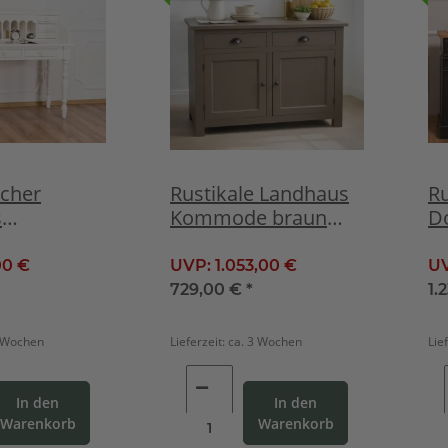
cher
Rustikale Landhaus
Ru
s
Kommode braun
D
sch altweiß
antik
s
00 €
UVP:
1.053,00 €
U
729,00 €
*
1.
6 Wochen
Lieferzeit:
ca. 3 Wochen
Lie
In den
In den
Warenkorb
Warenkorb