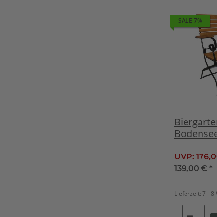
SALE 7%
Biergarte
Bodensee
Armlehne
klappbar
UVP:
176,
139,00 €
*
Lieferzeit:
7 - 8