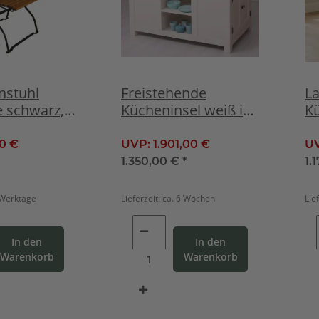
nstuhl
Freistehende
L
 schwarz,
Kücheninsel weiß im
K
Landhausstil
fr
C
00 €
UVP:
1.901,00 €
U
1.350,00 €
*
1.
 Werktage
Lieferzeit:
ca. 6 Wochen
Lie
In den
In den
Warenkorb
Warenkorb