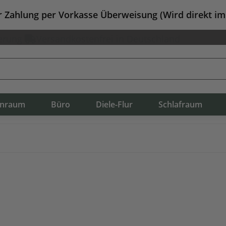
er Zahlung per Vorkasse Überweisung (Wird direkt i
erung
Versandkostenfrei in Deutschland
nraum
Büro
Diele-Flur
Schlafraum