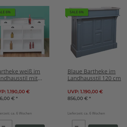
ALE 6%
SALE 6%
artheke weiß im
Blaue Bartheke im
ndhausstil mit
Landhausstil 120 cm
nkplatte 120 cm
VP:
1.190,00 €
UVP:
1.190,00 €
6,00 €
*
856,00 €
*
ferzeit:
ca. 6 Wochen
Lieferzeit:
ca. 6 Wochen