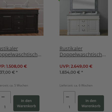
stikaler
Rustikaler
oppelwaschtisch
Doppelwaschtisch
chwarz mit Becken
weiß mit Spiegel, tief
gebürstet
VP:
1.508,00 €
UVP:
2.649,00 €
237,00 €
*
1.834,00 €
*
ferzeit:
ca. 5 Wochen
Lieferzeit:
ca. 6 Wochen
In den
In den
Warenkorb
Warenkorb