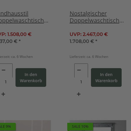
ndhausstil
Nostalgischer
oppelwaschtisch
Doppelwaschtisch
assivholz
weiß mit Spiegel
remeweiß
VP:
1.508,00 €
UVP:
2.467,00 €
237,00 €
*
1.708,00 €
*
ferzeit:
ca. 6 Wochen
Lieferzeit:
ca. 6 Wochen
In den
In den
Warenkorb
Warenkorb
ALE 9%
SALE 10%