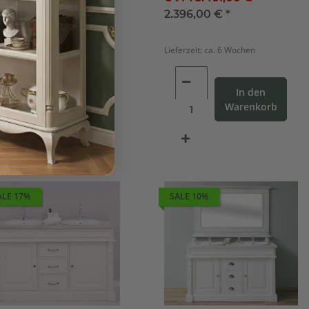
b
802,00 €
*
2.396,00 €
*
Lieferzeit:
ca. 6 Wochen
zum Artikel
In den
Warenkorb
ALE 17%
SALE 10%