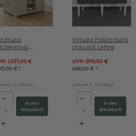
andhaus
Vintage Polsterbank
ücheninsel
grau mit Lehne
eistehend
remegrau
VP:
1.537,00 €
UVP:
879,00 €
175,00 €
*
658,00 €
*
ferzeit:
ca. 6 Wochen
Lieferzeit:
7 - 8 Werktage
In den
In den
Warenkorb
Warenkorb