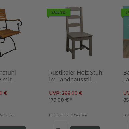
SALE 9%
S
nstuhl
Rustikaler Holz Stuhl
B
 mit
im Landhausstil
La
 schwarz,
grau-braun
Zi
00 €
UVP:
266,00 €
U
179,00 €
*
85
 Werktage
Lieferzeit:
ca. 3 Wochen
Lie