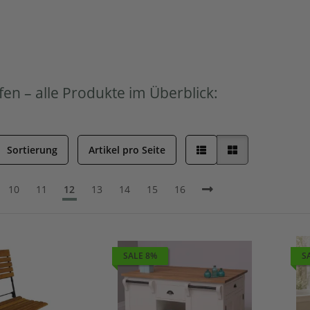
fen – alle Produkte im Überblick:
Sortierung
Artikel pro Seite
10
11
12
13
14
15
16
SALE 8%
S