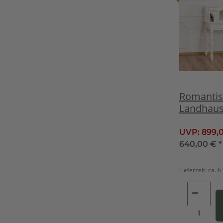
Romantis
Landhau
Schreibti
lackiert
UVP:
899,
640,00 €
*
Lieferzeit:
ca. 