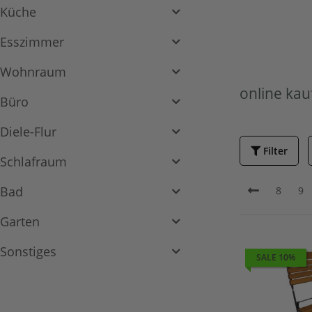
Küche
Esszimmer
Wohnraum
online kau
Büro
Diele-Flur
Filter
Schlafraum
Bad
8
9
Garten
Sonstiges
SALE 10%