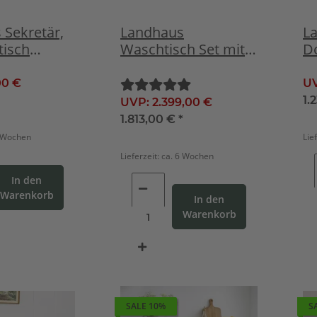
 Sekretär,
Landhaus
La
tisch
Waschtisch Set mit
D
i
Spiegel weiß
M
c
00 €
U
1.
UVP:
2.399,00 €
1.813,00 €
*
6 Wochen
Lie
Lieferzeit:
ca. 6 Wochen
In den
Warenkorb
In den
Warenkorb
SALE 10%
S