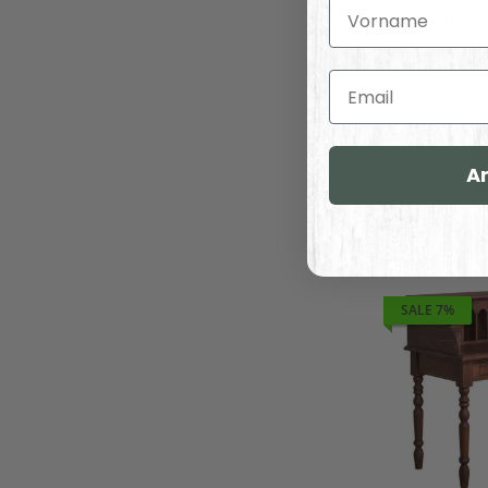
Vorname
804,00 €
*
Email
Lieferzeit:
ca. 
A
SALE 7%