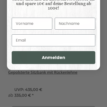
und spare 10€ auf deine Bestellung ab
100€!
Vorname
Nachname
Email
Anmelden
Gepolsterte Sitzbank mit Rückenlehne
UVP:
435,00 €
ab
335,00 €
*