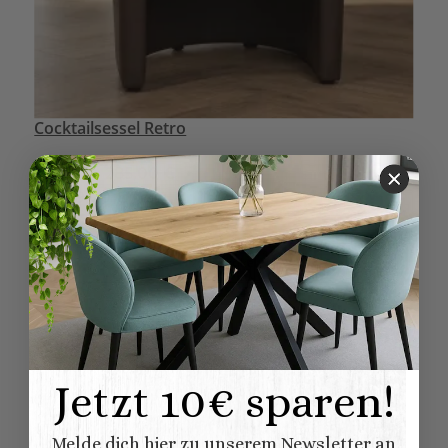
Cocktailsessel Retro
UVP:
285,00 €
ab
219,00 €
*
zum Artikel
Jetzt 10€ sparen!
Melde dich hier zu unserem Newsletter an