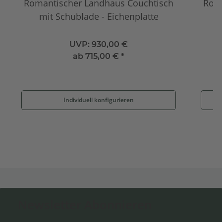
Romantischer Landhaus Couchtisch
Rom
mit Schublade - Eichenplatte
UVP:
930,00 €
ab
715,00 €
*
Individuell konfigurieren
Newsletter Abonnieren