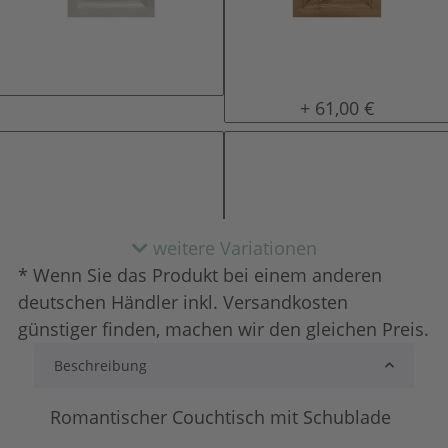
natur (unlackiert)
gewachst
+ 61,00 €
weitere Variationen
* Wenn Sie das Produkt bei einem anderen
deutschen Händler inkl. Versandkosten
günstiger finden, machen wir den gleichen Preis.
Beschreibung
lackiert
shabby chic / anti
+ 127,00 €
+ 142,00 €
Romantischer Couchtisch mit Schublade