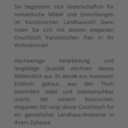
Sie begeistern sich leidenschaflich für
romantische Möbel und Einrichtungen
im französischen Landhausstil? Dann
holen Sie sich mit diesem eleganten
Couchtisch französischen Flair in Ihr
Wohnzimmer!
tief gebürstet
Konfigurator alles
+ 239,00 €
+ 200,00 €
Hochwertige Verarbeitung und
langlebige Qualität zeichnen dieses
Möbelstück aus. Es wurde aus massivem
Echtholz gebaut, was den Tisch
besonders stabil und beanspruchbar
macht. Mit seinem klassischen,
eleganten Stil sorgt dieser Couchtisch für
ein gemütliches Landhaus-Ambiente in
Ihrem Zuhause.