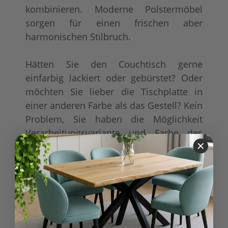
kombinieren. Moderne Polstermöbel
sorgen für einen frischen aber
harmonischen Stilbruch.
Hätten Sie den Couchtisch gerne
einfarbig lackiert oder gebürstet? Oder
möchten Sie lieber die Tischplatte in
einer anderen Farbe als das Gestell? Kein
Problem, Sie haben die Möglichkeit
Verarbeitungsvariante und Farbe des
Möbelstücks selbst auszuwählen. Passen
Sie das Möbelstück farblich auf Ihre
vorhandene Möblierung an oder setzen
einzigartige Akzenten in Ihrem Zuhause.
Gestalten Sie Ihr ganz persönliches
Möbelstück!