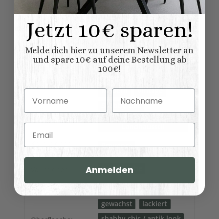
Produkteigenschaft
Wert
Plattenoberseite
Standard-Platte, Holz
Jetzt 10€ sparen!
wie Korpus
:
Möbel
Möbel wird aufgebaut
Melde dich hier zu unserem Newsletter an
geliefert
Lieferung:
und spare 10€ auf deine Bestellung ab
100€!
Tische
Möbelkategorie:
Modern
Vintage
Vorname
Nachname
Shabby chic
Möbelstil:
Französischer
Landhausstil
Email
Kollektionen
Provence
Landhausmöbel:
Anmelden
Couchtische
Variationen:
natur (unlackiert)
gewachst
lackiert
shabby chic / antik look