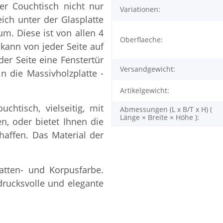
er Couchtisch nicht nur
Variationen:
ich unter der Glasplatte
um. Diese ist von allen 4
Oberflaeche:
 kann von jeder Seite auf
der Seite eine Fenstertür
Versandgewicht:
in die Massivholzplatte -
Artikelgewicht:
chtisch, vielseitig, mit
Abmessungen (L x B/T x H) (
Länge × Breite × Höhe ):
, oder bietet Ihnen die
chaffen. Das Material der
atten- und Korpusfarbe.
drucksvolle und elegante