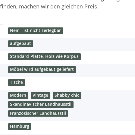
finden, machen wir den gleichen Preis.
Nein - ist nicht zerlegbar
aufgebaut
Standard-Platte, Holz wie Korpus
Möbel wird aufgebaut geliefert
Tische
Modern
Vintage
Shabby chic
Skandinavischer Landhausstil
Französischer Landhausstil
Hamburg