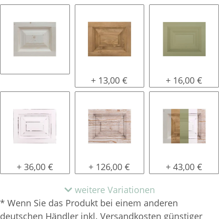
natur (unlackiert)
gewachst
lackiert
+ 13,00 €
+ 16,00 €
shabby chic / antik look
tief gebürstet
Konfigurator 
+ 36,00 €
+ 126,00 €
+ 43,00 €
weitere Variationen
* Wenn Sie das Produkt bei einem anderen
deutschen Händler inkl. Versandkosten günstiger