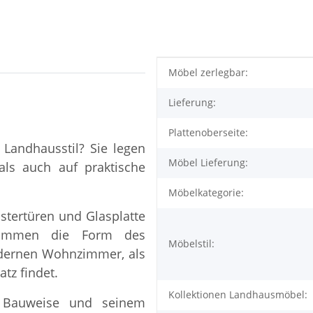
Produkteigenschaft
Wert
Möbel zerlegbar:
Lieferung:
Plattenoberseite:
 Landhausstil? Sie legen
Möbel Lieferung:
als auch auf praktische
Möbelkategorie:
tertüren und Glasplatte
stimmen die Form des
Möbelstil:
dernen Wohnzimmer, als
tz findet.
Kollektionen Landhausmöbel:
n Bauweise und seinem