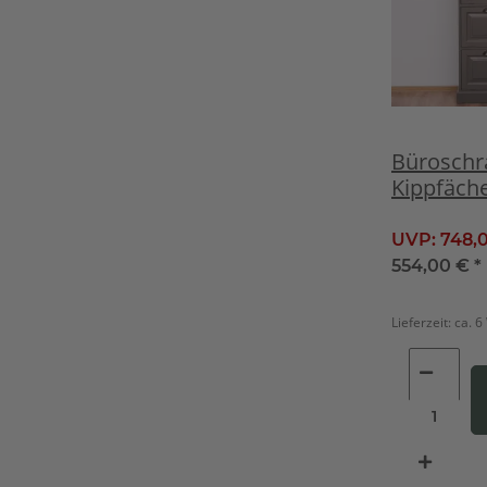
Büroschr
Kippfäch
Landhauss
aschbrau
UVP:
748,
554,00 €
*
Lieferzeit:
ca. 