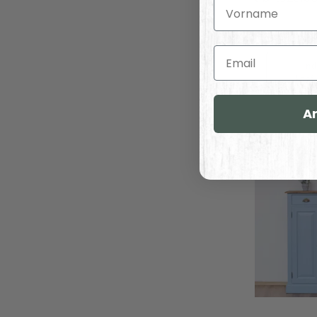
Vorname
Email
Ind
konfi
A