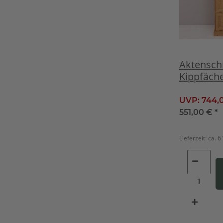
Aktensch
Kippfäch
Landhauss
UVP:
744,
551,00 €
*
Lieferzeit:
ca. 