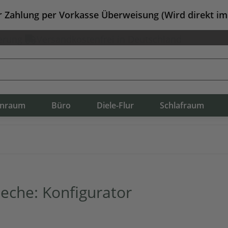
er Zahlung per Vorkasse Überweisung (Wird direkt i
erung
Versandkostenfrei in Deutschland
nraum
Büro
Diele-Flur
Schlafraum
eche: Konfigurator