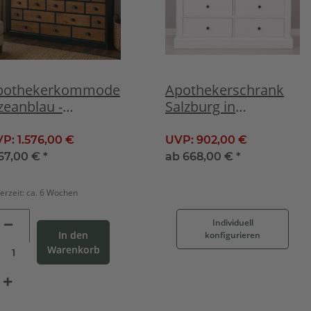
pothekerkommode
Apothekerschrank
eanblau -
Salzburg in
andhaus Kommode
Landhausoptik
t vielen
VP:
1.576,00 €
UVP:
902,00 €
chubladen
167,00 €
*
ab
668,00 €
*
ferzeit:
ca. 6 Wochen
Individuell
In den
konfigurieren
Warenkorb