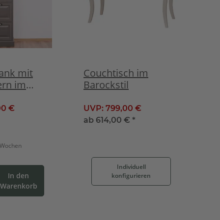
ank mit
Couchtisch im
ern im
Barockstil
til -
n
00 €
UVP:
799,00 €
ab
614,00 €
*
6 Wochen
Individuell
In den
konfigurieren
Warenkorb