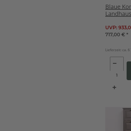
Blaue K
Landhauss
Eichenpla
UVP:
933,
717,00 €
*
Lieferzeit:
ca. 