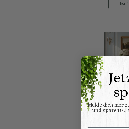
konfi
Jet
sp
Barock Si
Melde dich hier 
mit Eiche
und spare 10€ a
UVP:
2.603
ab
1.928,0