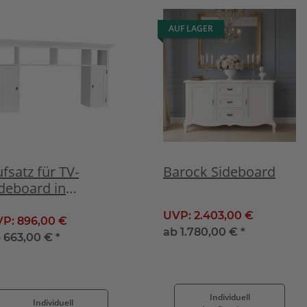
AUF LAGER
fsatz für TV-
Barock Sideboard
deboard in
andhausoptik
UVP:
2.403,00 €
VP:
896,00 €
ab
1.780,00 €
*
b
663,00 €
*
Individuell
Individuell