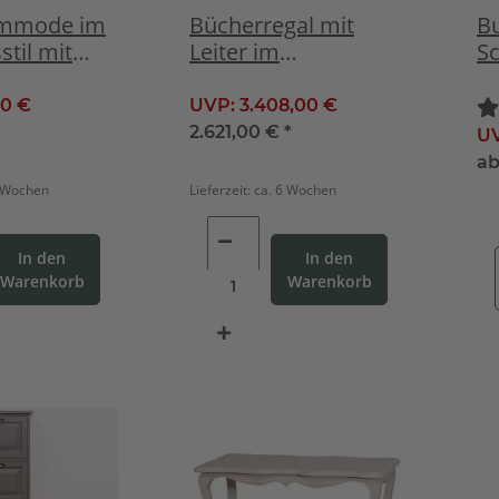
ommode im
Bücherregal mit
Bu
til mit
Leiter im
S
tte
Landhausstil
Fehgrau
00 €
UVP:
3.408,00 €
2.621,00 €
*
U
a
6 Wochen
Lieferzeit:
ca. 6 Wochen
In den
In den
Warenkorb
Warenkorb