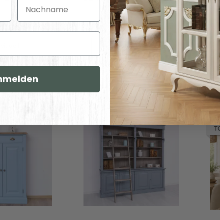
Nachname
Lie
ividuell
Individuell
gurieren
konfigurieren
nmelden
T