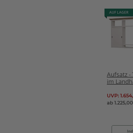
AUF LAGER
Aufsatz 
im Landha
UVP:
1.654
ab
1.225,0
Ind