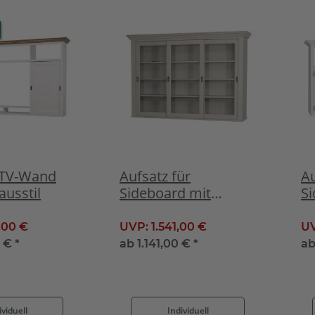
- TV-Wand
Aufsatz für
Au
usstil
Sideboard mit
Si
Schiebetüren
L
,00 €
UVP:
1.541,00 €
U
0 €
*
ab
1.141,00 €
*
a
ividuell
Individuell