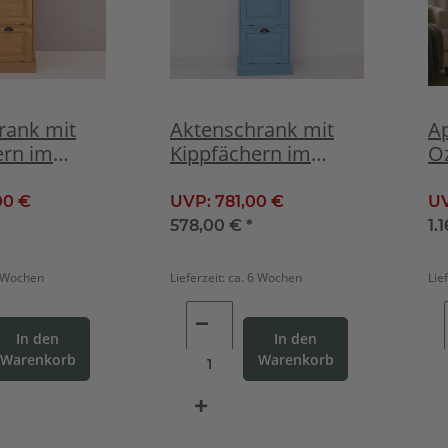
rank mit
Aktenschrank mit
A
ern im
Kippfächern im
Oz
til
Landhausstil - blau
L
mi
00 €
UVP:
781,00 €
U
S
578,00 €
*
1.
6 Wochen
Lieferzeit:
ca. 6 Wochen
Lie
In den
In den
Warenkorb
Warenkorb