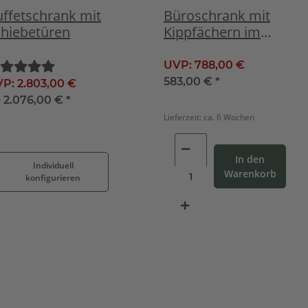
ffetschrank mit
Büroschrank mit
chiebetüren
Kippfächern im
Landhausstil weiß /
hellbraun
UVP:
788,00 €
583,00 €
*
VP:
2.803,00 €
b
2.076,00 €
*
Lieferzeit:
ca. 6 Wochen
In den
Individuell
Warenkorb
konfigurieren