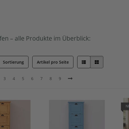
fen – alle Produkte im Überblick:
Sortierung
Artikel pro Seite
3
4
5
6
7
8
9
N