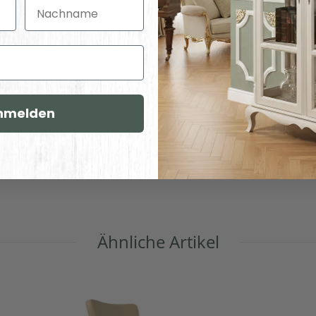
Nachname
Versandgewicht:
ahl an Polsterstoffen,
 Farbpalette ausgewählt
Artikelgewicht:
ugsstoff gegen Aufpreis
Abmessungen (L x B/T x H) (
Länge × Breite × Höhe ):
g wird der Polsterstuhl
nmelden
s Gastronomie oder als
Ähnliche Artikel