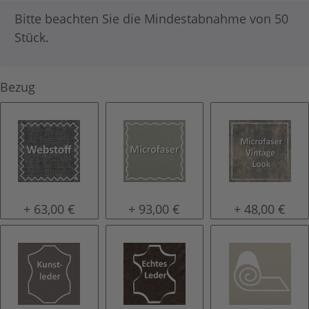
x
Bitte beachten Sie die Mindestabnahme von 50
Stück.
Bezug
Stoffbezug
Microfaser
Microfaser V
+ 63,00 €
+ 93,00 €
+ 48,00 €