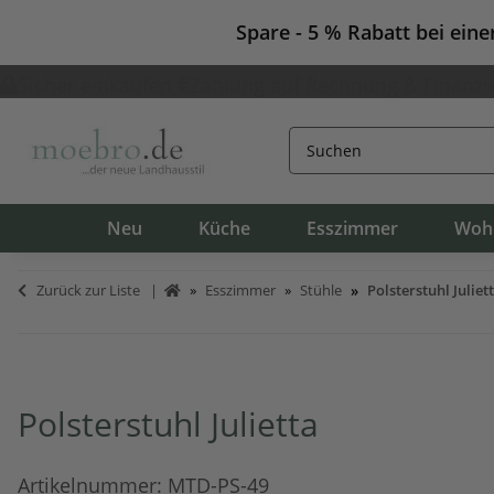
Spare - 5 % Rabatt bei ein
Sicher einkaufen
Zahlung auf Rechnung & Finanzi
Neu
Küche
Esszimmer
Woh
Zurück zur Liste
Esszimmer
Stühle
Polsterstuhl Juliet
Polsterstuhl Julietta
Artikelnummer:
MTD-PS-49