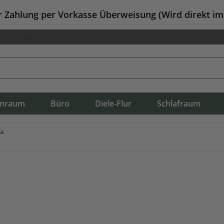
er Zahlung per Vorkasse Überweisung (Wird direkt i
erung
Versandkostenfrei in Deutschland
nraum
Büro
Diele-Flur
Schlafraum
ta