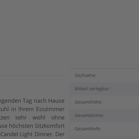
Produkteigenschaft
Wert
Sitzhoehe:
Möbel zerlegbar:
rengenden Tag nach Hause
Gesamthöhe:
Stuhl in Ihrem Esszimmer
Gesamtbreite:
tzen sehr wohl ohne
se höchsten Sitzkomfort
Gesamttiefe:
 Candel Light Dinner. Der