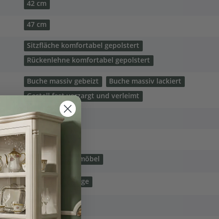
42 cm
47 cm
Sitzfläche komfortabel gepolstert
Rückenlehne komfortabel gepolstert
Buche massiv gebeizt
Buche massiv lackiert
Gestell fest verzargt und verleimt
1,45 lfm
3,2 m²
Stühle
Bistromöbel
Modern
Vintage
lackiert