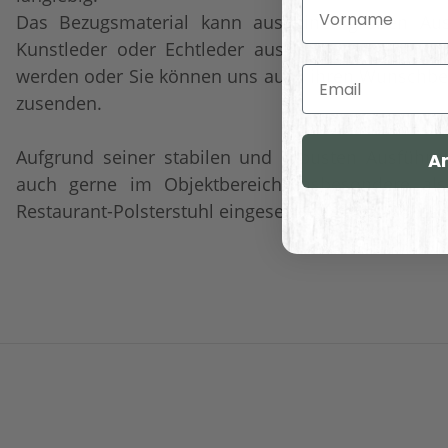
Vorname
Das Bezugsmaterial kann aus einer großen Ausw
Kunstleder oder Echtleder aus der angegebenen
werden oder Sie können uns auch ihren Wunschbez
Email
zusenden.
Aufgrund seiner stabilen und robusten Ausführun
A
auch gerne im Objektbereich insbesondere al
Restaurant-Polsterstuhl eingesetzt.