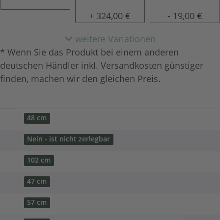
Kunstleder A-Rome
Echtleder
Kundenstoff 
+ 324,00 €
- 19,00 €
weitere Variationen
* Wenn Sie das Produkt bei einem anderen
deutschen Händler inkl. Versandkosten günstiger
finden, machen wir den gleichen Preis.
48 cm
Nein - ist nicht zerlegbar
102 cm
47 cm
57 cm