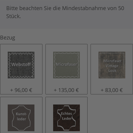
x
Bitte beachten Sie die Mindestabnahme von 50
Stück.
Bezug
Stoffbezug
Microfaser
Microfaser V
+ 96,00 €
+ 135,00 €
+ 83,00 €