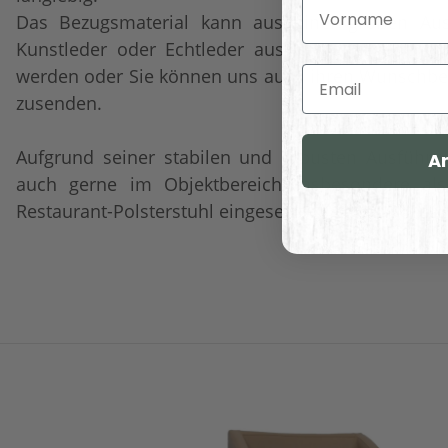
Vorname
Das Bezugsmaterial kann aus einer großen Ausw
Kunstleder oder Echtleder aus der angegebenen
werden oder Sie können uns auch ihren Wunschbez
Email
zusenden.
Aufgrund seiner stabilen und robusten Ausführun
A
auch gerne im Objektbereich insbesondere al
Restaurant-Polsterstuhl eingesetzt.