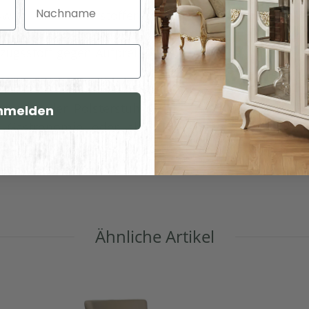
Nachname
Variationen:
ahl an Polsterstoffen,
 Farbpalette ausgewählt
Oberflaeche:
ugsstoff gegen Aufpreis
Versandgewicht:
Artikelgewicht:
g wird der Polsterstuhl
nmelden
s Gastronomie oder als
Abmessungen (L x B/T x H) (
Länge × Breite × Höhe ):
Ähnliche Artikel