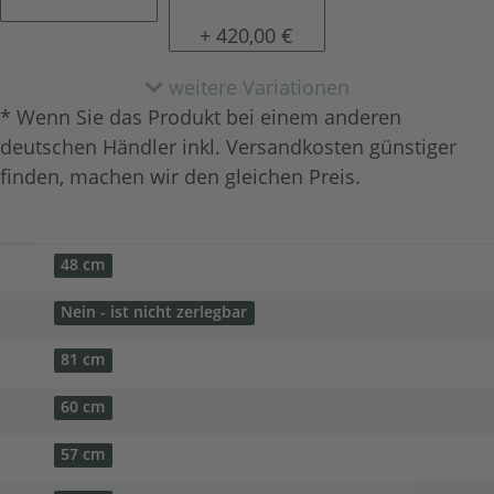
Kunstleder A-Rome
Echtleder
+ 420,00 €
weitere Variationen
* Wenn Sie das Produkt bei einem anderen
deutschen Händler inkl. Versandkosten günstiger
finden, machen wir den gleichen Preis.
48 cm
Nein - ist nicht zerlegbar
81 cm
60 cm
57 cm