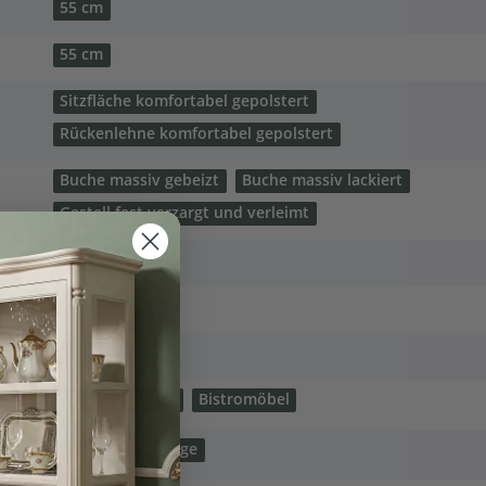
55 cm
55 cm
Sitzfläche komfortabel gepolstert
Rückenlehne komfortabel gepolstert
Buche massiv gebeizt
Buche massiv lackiert
Gestell fest verzargt und verleimt
26 cm
1,8 lfm
4,0 m²
Sessel
Stühle
Bistromöbel
Modern
Vintage