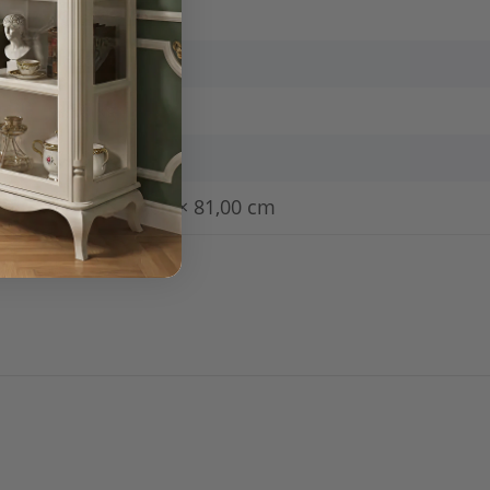
Polsterstühle
lackiert
8,30 kg
7,50
kg
60,00 × 57,00 × 81,00 cm