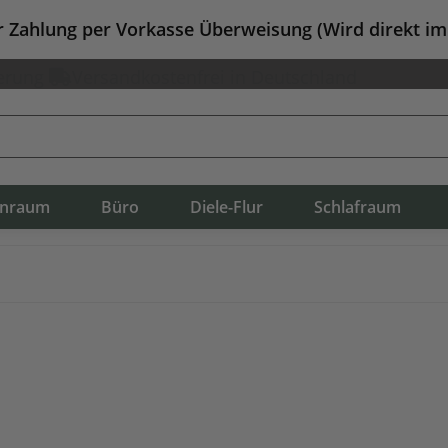
er Zahlung per Vorkasse Überweisung (Wird direkt i
erung
Versandkostenfrei in Deutschland
nraum
Büro
Diele-Flur
Schlafraum