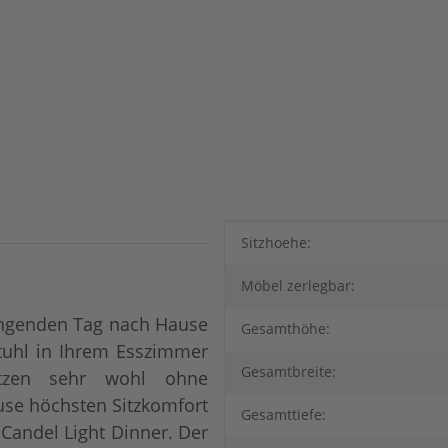
Produkteigenschaft
Wert
Sitzhoehe:
Möbel zerlegbar:
rengenden Tag nach Hause
Gesamthöhe:
Stuhl in Ihrem Esszimmer
Gesamtbreite:
tzen sehr wohl ohne
se höchsten Sitzkomfort
Gesamttiefe:
 Candel Light Dinner. Der