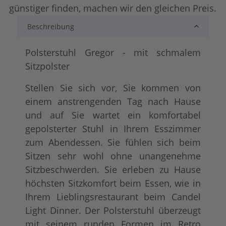
günstiger finden, machen wir den gleichen Preis.
Beschreibung
Microfaser Vintage
Kunstleder 
+ 13,00 €
Polsterstuhl Gregor - mit schmalem
Sitzpolster
Stellen Sie sich vor, Sie kommen von
einem anstrengenden Tag nach Hause
und auf Sie wartet ein komfortabel
gepolsterter Stuhl in Ihrem Esszimmer
zum Abendessen. Sie fühlen sich beim
Sitzen sehr wohl ohne unangenehme
Echtleder
+ 24,00 €
Sitzbeschwerden. Sie erleben zu Hause
höchsten Sitzkomfort beim Essen, wie in
Ihrem Lieblingsrestaurant beim Candel
Light Dinner. Der Polsterstuhl überzeugt
mit seinem runden Formen im Retro