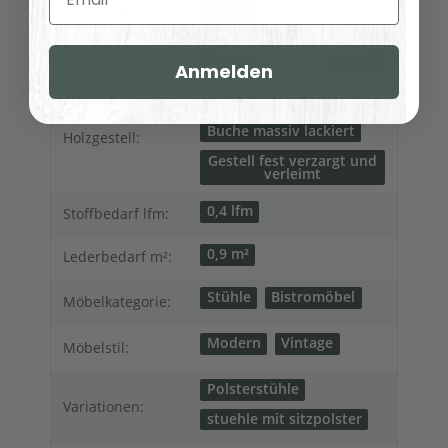
43 cm
Sitzbreite:
Sitzfläche komfortabel
Polsterung:
gepolstert
Anmelden
Buche massiv gebeizt
Buche massiv lackiert
Holzgestell:
Gestell fest verzargt und
verleimt
0,4 lfm
Stoffbedarf lfm:
0,9 m²
Lederbedarf m²:
Stühle
Bistromöbel
Möbelkategorie:
Modern
Vintage
Möbelstil:
Polsterstühle
Variationen:
stuehle mit sitzpolster