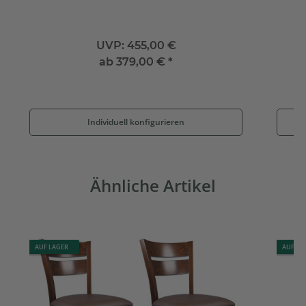
UVP:
455,00 €
ab
379,00 €
*
Individuell konfigurieren
Ähnliche Artikel
AUF LAGER
AUF LA