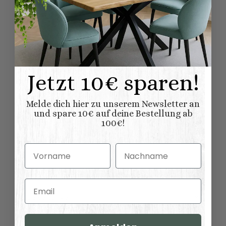
Buche
Material:
Stühle
Möbelkategorie:
Barhocker
Variationen:
9,50
kg
Artikelgewicht:
Jetzt 10€ sparen!
2,00 Stück
Inhalt:
Melde dich hier zu unserem Newsletter an
Abmessungen (L
und spare 10€ auf deine Bestellung ab
51,00 × 43,00 × 110,00
x B/T x H) (
100€!
Länge × Breite ×
cm
Höhe ):
Vorname
Nachname
Email
Bewertungen