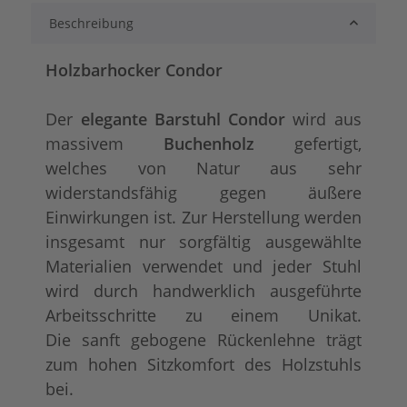
Beschreibung
Microfaser
Kunstleder
+ 44,00 €
Holzbarhocker Condor
Der
elegante Barstuhl Condor
wird aus
massivem
Buchenholz
gefertigt,
welches von Natur aus sehr
widerstandsfähig gegen äußere
Einwirkungen ist. Zur Herstellung werden
insgesamt nur sorgfältig ausgewählte
Leder
+ 217,00 €
Materialien verwendet und jeder Stuhl
wird durch handwerklich ausgeführte
Arbeitsschritte zu einem Unikat.
Die sanft gebogene Rückenlehne trägt
zum hohen Sitzkomfort des Holzstuhls
bei.