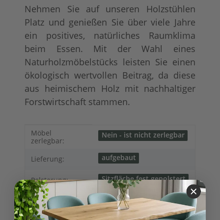
Nehmen Sie auf unseren Holzstühlen
Platz und genießen Sie über viele Jahre
ein positives, natürliches Raumklima
beim Essen. Mit der Wahl eines
Naturholzmöbelstücks leisten Sie einen
ökologisch wertvollen Beitrag, da diese
aus heimischem Holz mit nachhaltiger
Forstwirtschaft stammen.
Produkteigenschaft
Wert
Möbel
Nein - ist nicht zerlegbar
zerlegbar:
aufgebaut
Lieferung:
Sitzfläche fest gepolstert
Polsterung:
Buche gebeizt und
Holzgestell:
lackiert