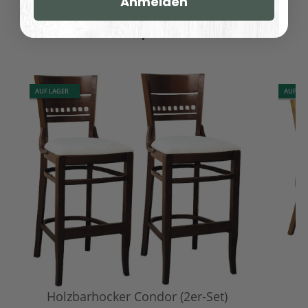
Anmelden
Dazu empfehlen wir:
AUF LAGER
AUF LA
Holzbarhocker Condor (2er-Set)