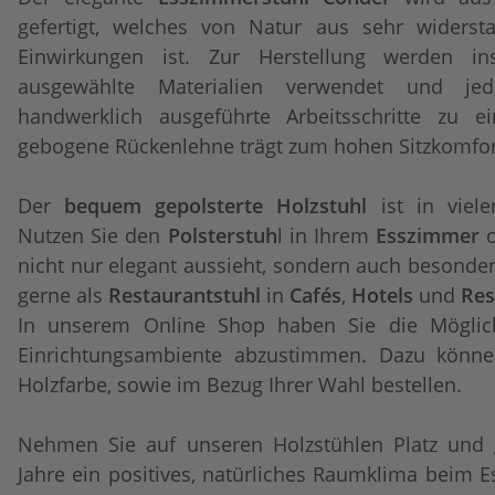
gefertigt, welches von Natur aus sehr widerst
Einwirkungen ist. Zur Herstellung werden in
ausgewählte Materialien verwendet und je
handwerklich ausgeführte Arbeitsschritte zu e
gebogene Rückenlehne trägt zum hohen Sitzkomfort
Der
bequem gepolsterte Holzstuhl
ist in viele
Nutzen Sie den
Polsterstuh
l in Ihrem
Esszimmer
o
nicht nur elegant aussieht, sondern auch besonders
gerne als
Restaurantstuhl
in
Cafés
,
Hotels
und
Res
In unserem Online Shop haben Sie die Möglich
Einrichtungsambiente abzustimmen. Dazu könne
Holzfarbe, sowie im Bezug Ihrer Wahl bestellen.
Nehmen Sie auf unseren Holzstühlen Platz und 
Jahre ein positives, natürliches Raumklima beim E