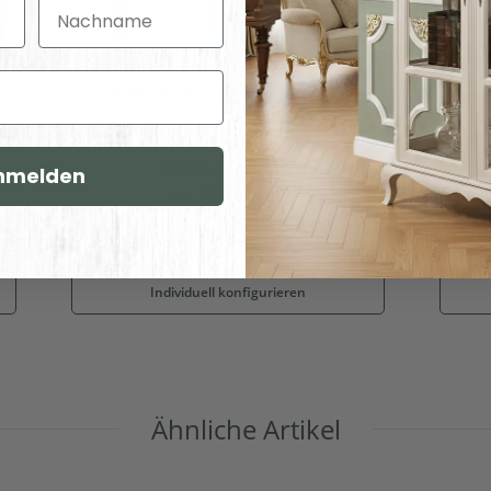
Nachname
)
Holzstuhl Condor (2er-Set)
Holz
UVP:
394,00 €
nmelden
ab
328,00 €
*
Individuell konfigurieren
Ähnliche Artikel