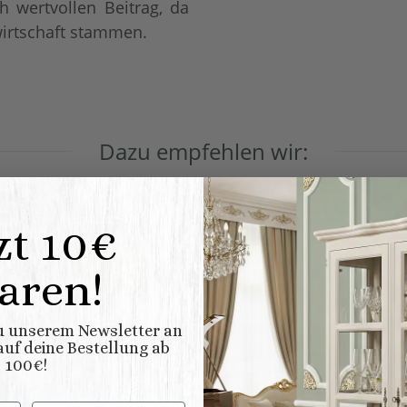
h wertvollen Beitrag, da
wirtschaft stammen.
Dazu empfehlen wir:
zt 10€
AUF LAGER
aren!
zu unserem Newsletter an
uf deine Bestellung ab
100€!