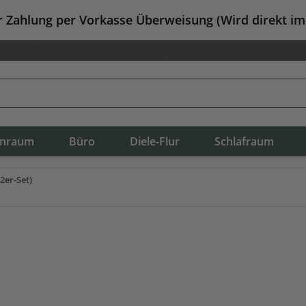
er Zahlung per Vorkasse Überweisung (Wird direkt i
erung
Versandkostenfrei in Deutschland
nraum
Büro
Diele-Flur
Schlafraum
2er-Set)