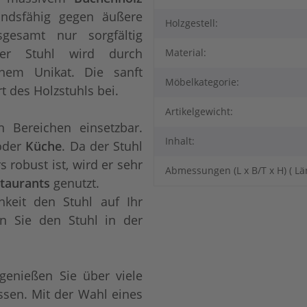
andsfähig gegen äußere
Holzgestell:
sgesamt nur sorgfältig
der Stuhl wird durch
Material:
inem Unikat. Die sanft
Möbelkategorie:
 des Holzstuhls bei.
Artikelgewicht:
n Bereichen einsetzbar.
Inhalt:
der
Küche
. Da der Stuhl
 robust ist, wird er sehr
Abmessungen (L x B/T x H) ( Lä
taurants
genutzt.
keit den Stuhl auf Ihr
n Sie den Stuhl in der
genießen Sie über viele
ssen. Mit der Wahl eines