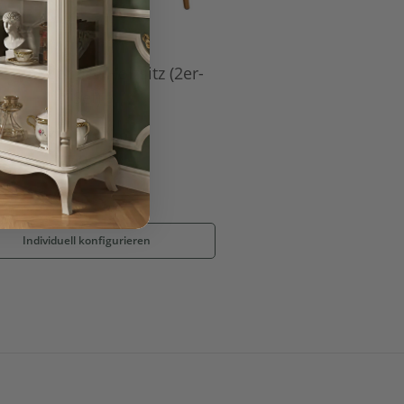
stuhl Condor Holzsitz (2er-
Set)
UVP:
393,00 €
327,00 €
*
Individuell konfigurieren