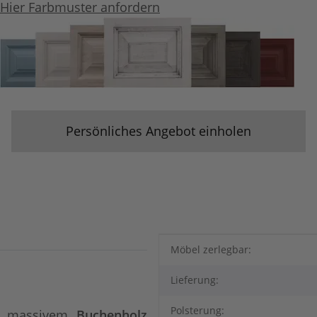
Hier Farbmuster anfordern
Persönliches Angebot einholen
Produkteigenschaft
Wert
Möbel zerlegbar:
Lieferung:
Polsterung:
s massivem
Buchenholz