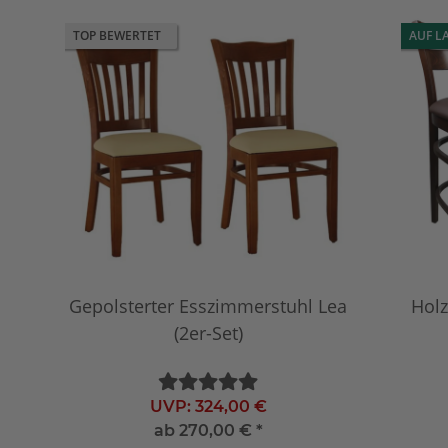
TOP BEWERTET
AUF L
Gepolsterter Esszimmerstuhl Lea
Holz
(2er-Set)
UVP:
324,00 €
ab
270,00 €
*