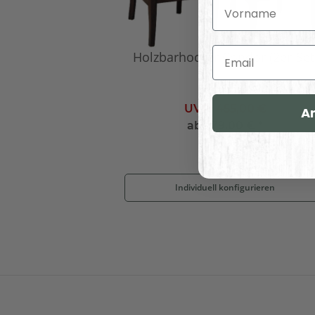
Vorname
Email
Holzbarhocker Condor (2er-Set
UVP:
455,00 €
A
ab
379,00 €
*
Individuell konfigurieren