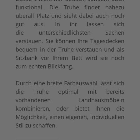
funktional. Die Truhe findet nahezu
überall Platz und sieht dabei auch noch
gut aus. In ihr lassen sich
die unterschiedlichsten Sachen
tief gebürstet
Konfigurator alles
+ 91,00 €
+ 30,00 €
verstauen. Sie können Ihre Tagesdecken
bequem in der Truhe verstauen und als
Sitzbank vor Ihrem Bett wird sie noch
zum echten Blickfang.
Durch eine breite Farbauswahl lässt sich
die Truhe optimal mit bereits
vorhandenen Landhausmöbeln
kombinieren, oder bietet Ihnen die
Möglichkeit, einen eigenen, individuellen
Stil zu schaffen.