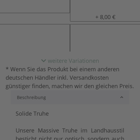
natur (unlackiert)
gewachst
+ 8,00 €
weitere Variationen
* Wenn Sie das Produkt bei einem anderen
deutschen Händler inkl. Versandkosten
günstiger finden, machen wir den gleichen Preis.
Beschreibung
lackiert
shabby chic / ant
+ 12,00 €
+ 24,00 €
Solide Truhe
Unsere Massive Truhe im Landhausstil
besticht nicht nur optisch, sondern auch