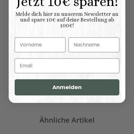
Jetzt 10€ sparen!
Konfigurator
Melde dich hier zu unserem Newsletter an
21,00 kg
Versandgewicht:
und spare 10€ auf deine Bestellung ab
100€!
18,00
kg
Artikelgewicht:
Abmessungen (L
Vorname
Nachname
120,00 × 45,00 × 45,00
x B/T x H) (
Länge × Breite ×
cm
Höhe ):
Email
Anmelden
Bewertungen
Ähnliche Artikel