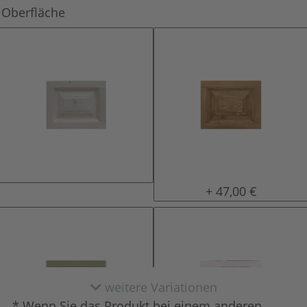
Oberfläche
natur (unlackiert)
gewachst
+ 47,00 €
weitere Variationen
* Wenn Sie das Produkt bei einem anderen