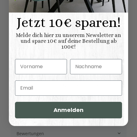
natur (unlackiert)
gewachst
lackiert
Jetzt 10€ sparen!
shabby chic / antik look
Oberflaeche:
gebürstet
Melde dich hier zu unserem Newsletter an
und spare 10€ auf deine Bestellung ab
Konfigurator
100€!
7,00 kg
Versandgewicht:
Vorname
Nachname
6,00
kg
Artikelgewicht:
Abmessungen (L
Email
32,00 × 32,00 × 90,00
x B/T x H) (
Länge × Breite ×
cm
Höhe ):
Anmelden
Bewertungen