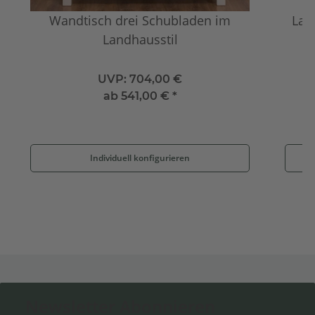
Wandtisch drei Schubladen im
Lan
Landhausstil
UVP:
704,00 €
ab
541,00 €
*
Individuell konfigurieren
Newsletter Abonnieren