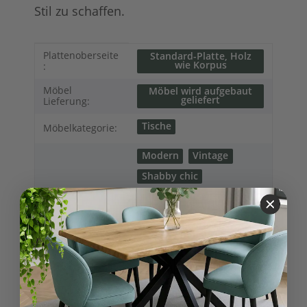
Stil zu schaffen.
Produkteigenschaft
Wert
Plattenoberseite
Standard-Platte, Holz
wie Korpus
:
Möbel
Möbel wird aufgebaut
geliefert
Lieferung:
Tische
Möbelkategorie:
Modern
Vintage
Shabby chic
Möbelstil:
Skandinavischer
Landhausstil
Französischer
Landhausstil
Kollektionen
Paris
Landhausmöbel:
Beistelltische
Variationen: