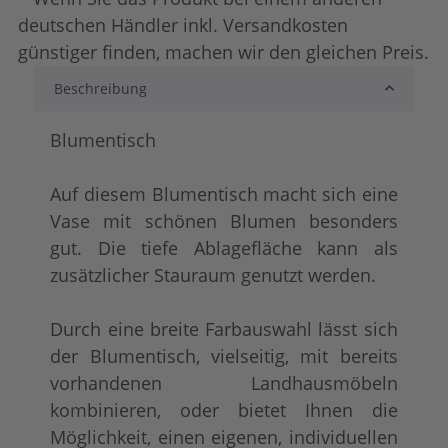
deutschen Händler inkl. Versandkosten
günstiger finden, machen wir den gleichen Preis.
Beschreibung
lackiert
shabby chic / anti
+ 97,00 €
+ 108,00 €
Blumentisch
Auf diesem Blumentisch macht sich eine
Vase mit schönen Blumen besonders
gut. Die tiefe Ablagefläche kann als
zusätzlicher Stauraum genutzt werden.
Durch eine breite Farbauswahl lässt sich
tief gebürstet
Konfigurator alles
+ 182,00 €
+ 151,00 €
der Blumentisch, vielseitig, mit bereits
vorhandenen Landhausmöbeln
kombinieren, oder bietet Ihnen die
Möglichkeit, einen eigenen, individuellen