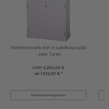
Kleiderschrank Kiel in Landhausoptik
Na
- zwei Türen
UVP:
2.204,00 €
ab
1.632,00 €
*
Individuell konfigurieren