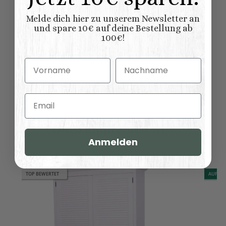
x B/T x H) (
Länge × Breite ×
cm
Höhe ):
Melde dich hier zu unserem Newsletter an
und spare 10€ auf deine Bestellung ab
100€!
Vorname
Nachname
Bewertungen
Email
Dazu empfehlen wir:
Anmelden
TOP BEWERTET
AUF LA