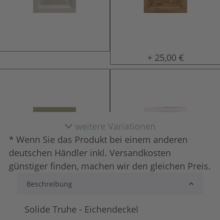
natur (unlackiert)
gewachst
+ 25,00 €
weitere Variationen
* Wenn Sie das Produkt bei einem anderen
deutschen Händler inkl. Versandkosten
günstiger finden, machen wir den gleichen Preis.
Beschreibung
lackiert
shabby chic / ant
+ 66,00 €
+ 72,00 €
Solide Truhe - Eichendeckel