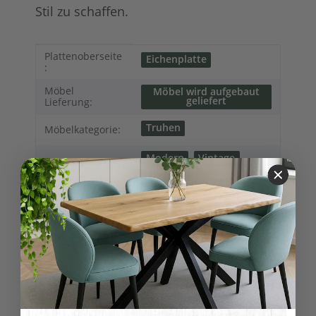
Stil zu schaffen.
Produkteigenschaft
Wert
Plattenoberseite
Eichenplatte
:
Möbel
Möbel wird aufgebaut
geliefert
Lieferung:
Truhen
Möbelkategorie:
Modern
Vintage
Shabby chic
Möbelstil:
Skandinavischer
Landhausstil
Kollektionen
Hamburg
Landhausmöbel:
Kommoden
Variationen:
natur (unlackiert)