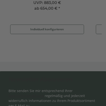
UVP:
883,00 €
ab
654,00 €
*
Individuell konfigurieren
Newsletter Abonnieren
Bitte senden Sie mir entsprechend Ihrer
Datenschutzerklärung
regelmäßig und jederzeit
widerruflich Informationen zu Ihrem Produktsortiment
per E-Mail zu.