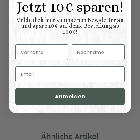
Jetzt 10€ sparen!
gewachst
lackiert
Oberflaeche:
gebürstet
Melde dich hier zu unserem Newsletter an
Konfigurator
und spare 10€ auf deine Bestellung ab
100€!
Abmessungen (L
120,00 × 45,00 × 45,00
x B/T x H) (
Länge × Breite ×
cm
Vorname
Nachname
Höhe ):
Email
Bewertungen
Anmelden
Benachrichtigen, wenn verfügbar
Ähnliche Artikel