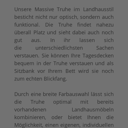
Unsere Massive Truhe im Landhausstil
besticht nicht nur optisch, sondern auch
funktional. Die Truhe findet nahezu
überall Platz und sieht dabei auch noch
gut aus. In ihr lassen sich
die unterschiedlichsten Sachen
tief gebürstet
Konfigurator alles
+ 140,00 €
+ 91,00 €
verstauen. Sie können Ihre Tagesdecken
bequem in der Truhe verstauen und als
Sitzbank vor Ihrem Bett wird sie noch
zum echten Blickfang.
Durch eine breite Farbauswahl lässt sich
die Truhe optimal mit bereits
vorhandenen Landhausmöbeln
kombinieren, oder bietet Ihnen die
Möglichkeit, einen eigenen, individuellen