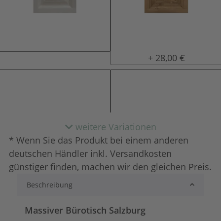
natur (unlackiert)
gewachst
+ 28,00 €
weitere Variationen
* Wenn Sie das Produkt bei einem anderen
deutschen Händler inkl. Versandkosten
günstiger finden, machen wir den gleichen Preis.
Beschreibung
lackiert
shabby chic / ant
+ 39,00 €
+ 82,00 €
Massiver Bürotisch Salzburg