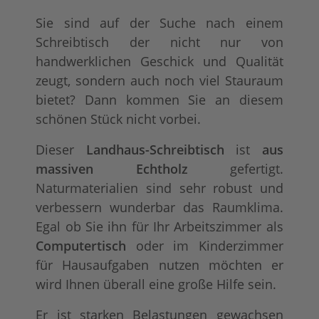
Sie sind auf der Suche nach einem
Schreibtisch der nicht nur von
handwerklichen Geschick und Qualität
zeugt, sondern auch noch viel Stauraum
bietet? Dann kommen Sie an diesem
schönen Stück nicht vorbei.
tief gebürstet
Konfigurator alles
+ 298,00 €
+ 99,00 €
Dieser
Landhaus-Schreibtisch
ist
aus
massiven Echtholz
gefertigt.
Naturmaterialien sind sehr robust und
verbessern wunderbar das Raumklima.
Egal ob Sie ihn für Ihr Arbeitszimmer als
Computertisch
oder im Kinderzimmer
für Hausaufgaben nutzen möchten er
wird Ihnen überall eine große Hilfe sein.
Er ist starken Belastungen gewachsen