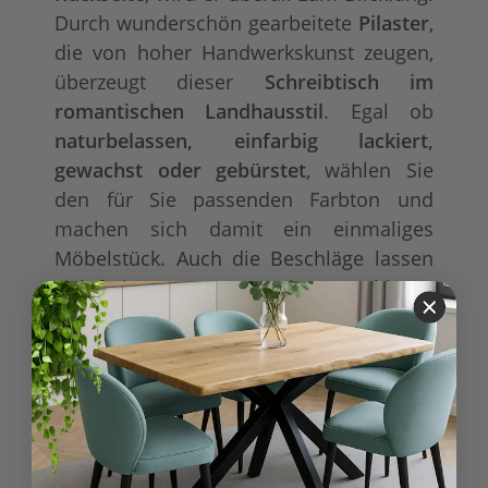
Durch wunderschön gearbeitete
Pilaster
,
die von hoher Handwerkskunst zeugen,
überzeugt dieser
Schreibtisch im
romantischen Landhausstil
. Egal ob
naturbelassen, einfarbig lackiert,
gewachst oder gebürstet
, wählen Sie
den für Sie passenden Farbton und
machen sich damit ein einmaliges
Möbelstück. Auch die Beschläge lassen
sich frei aus unseren Sortiment wählen.
Produkteigenschaft
Wert
aufgebaut
Lieferung:
Schublade/-n
Ausstattung:
Holztür/-en
Plattenoberseite
Standard-Platte, Holz