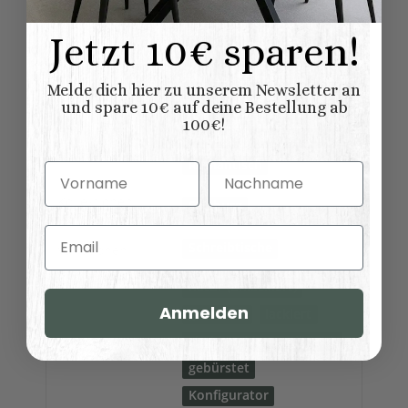
wie Korpus
:
Jetzt 10€ sparen!
Möbel
Möbel wird aufgebaut
geliefert
Lieferung:
Melde dich hier zu unserem Newsletter an
100% Nadelholz
Material:
(Fichte/Tanne)
und spare 10€ auf deine Bestellung ab
100€!
Vintage
Shabby chic
Möbelstil:
Romantisch
Vorname
Nachname
Kollektionen
Salzburg
Landhausmöbel:
Email
Schreibtische
Variationen:
natur (unlackiert)
Anmelden
gewachst
lackiert
shabby chic / antik look
Oberflaeche:
gebürstet
Konfigurator