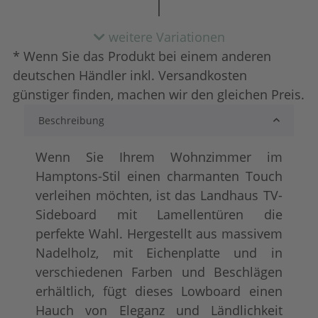
weitere Variationen
* Wenn Sie das Produkt bei einem anderen
deutschen Händler inkl. Versandkosten
günstiger finden, machen wir den gleichen Preis.
Beschreibung
lackiert
shabby chic / anti
+ 120,00 €
+ 134,00 €
Wenn Sie Ihrem Wohnzimmer im
Hamptons-Stil einen charmanten Touch
verleihen möchten, ist das Landhaus TV-
Sideboard mit Lamellentüren die
perfekte Wahl. Hergestellt aus massivem
Nadelholz, mit Eichenplatte und in
verschiedenen Farben und Beschlägen
erhältlich, fügt dieses Lowboard einen
tief gebürstet
Konfigurator alles
+ 251,00 €
+ 167,00 €
Hauch von Eleganz und Ländlichkeit