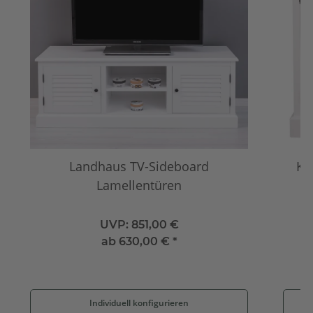
Landhaus TV-Sideboard
Ko
Lamellentüren
UVP:
851,00 €
ab
630,00 €
*
Individuell konfigurieren