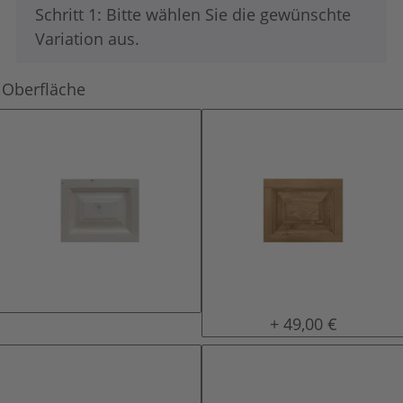
x
Schritt 1: Bitte wählen Sie die gewünschte
Variation aus.
Oberfläche
natur (unlackiert)
gewachst
+ 49,00 €