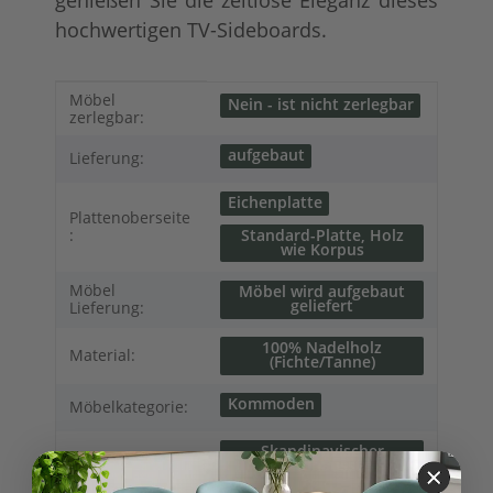
hochwertigen TV-Sideboards.
Produkteigenschaft
Wert
Möbel
Nein - ist nicht zerlegbar
zerlegbar:
aufgebaut
Lieferung:
Eichenplatte
Plattenoberseite
:
Standard-Platte, Holz
wie Korpus
Möbel
Möbel wird aufgebaut
geliefert
Lieferung:
100% Nadelholz
Material:
(Fichte/Tanne)
Kommoden
Möbelkategorie:
Skandinavischer
Möbelstil:
Landhausstil