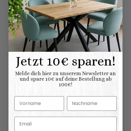
Kollektionen
Kiel
Landhausmöbel:
Sideboards
Variationen:
38,00 kg
Versandgewicht:
32,00
kg
Artikelgewicht:
Abmessungen (L
Jetzt 10€ sparen!
160,00 × 46,00 × 56,00
x B/T x H) (
Länge × Breite ×
cm
Höhe ):
Melde dich hier zu unserem Newsletter an
und spare 10€ auf deine Bestellung ab
100€!
Vorname
Nachname
Bewertungen
Email
Benachrichtigen, wenn verfügbar