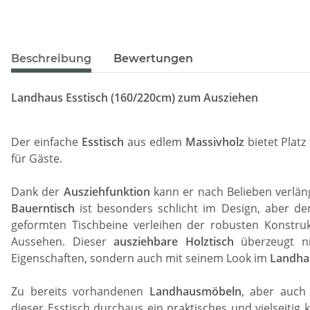
Beschreibung
Bewertungen
Landhaus Esstisch (160/220cm) zum Ausziehen
Der einfache
Esstisch
aus edlem
Massivholz
bietet Platz
für Gäste.
Dank der
Ausziehfunktion
kann er nach Belieben verlä
Bauerntisch
ist besonders schlicht im Design, aber de
geformten Tischbeine verleihen der robusten Konstrukt
Aussehen. Dieser
ausziehbare Holztisch
überzeugt ni
Eigenschaften, sondern auch mit seinem Look im
Landhau
Zu bereits vorhandenen
Landhausmöbeln
, aber auch
dieser Esstisch durchaus ein praktisches und vielseitig