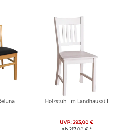
Reluna
Holzstuhl im Landhausstil
UVP:
293,00 €
ab
217,00 €
*