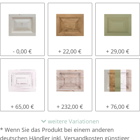
natur (unlackiert)
gewachst
lackiert
- 0,00 €
+ 22,00 €
+ 29,00 €
shabby chic / antik look
tief gebürstet
Konfigurator 
+ 65,00 €
+ 232,00 €
+ 76,00 €
weitere Variationen
* Wenn Sie das Produkt bei einem anderen
deutschen Händler inkl. Versandkosten günstiger