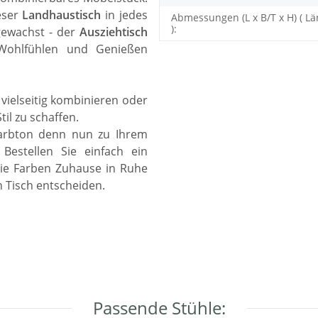
eser
Landhaustisch
in jedes
Abmessungen (L x B/T x H) ( Lä
):
ewachst - der
Ausziehtisch
Wohlfühlen und Genießen
 vielseitig kombinieren oder
til zu schaffen.
 Farbton denn nun zu Ihrem
estellen Sie einfach ein
die Farben Zuhause in Ruhe
n Tisch entscheiden.
Passende Stühle: