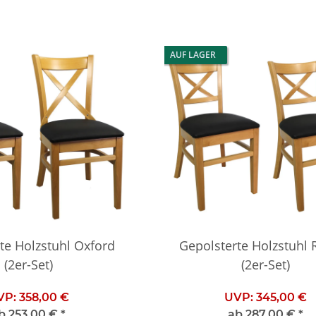
AUF LAGER
te Holzstuhl Oxford
Gepolsterte Holzstuhl 
(2er-Set)
(2er-Set)
VP:
358,00 €
UVP:
345,00 €
b
253,00 €
*
ab
287,00 €
*