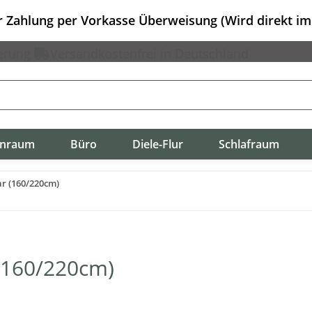
er Zahlung per Vorkasse Überweisung (Wird direkt i
erung
Versandkostenfrei in Deutschland
nraum
Büro
Diele-Flur
Schlafraum
ar (160/220cm)
 (160/220cm)