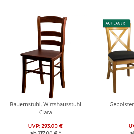
AUF LAGER
Bauernstuhl, Wirtshausstuhl
Gepolster
Clara
UVP:
293,00 €
U
ab
217,00 €
*
a