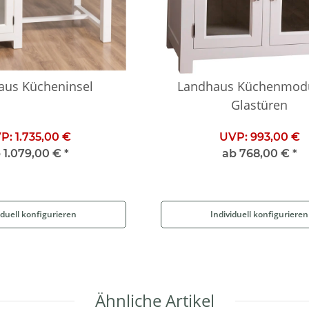
aus Kücheninsel
Landhaus Küchenmodu
Glastüren
P:
1.735,00 €
UVP:
993,00 €
b
1.079,00 €
*
ab
768,00 €
*
iduell konfigurieren
Individuell konfigurieren
Ähnliche Artikel