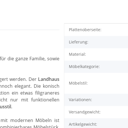
Produkteigenschaft
Wert
Plattenoberseite:
Lieferung:
Material:
 für die ganze Familie, sowie
Möbelkategorie:
ngert werden. Der
Landhaus
Möbelstil:
nnoch elegant. Die konisch
ion ein etwas filigraneres
cht nur mit funktionellen
Variationen:
sstil
.
Versandgewicht:
 mit modernen Möbeln ist
Artikelgewicht:
 kombinierbares Möbelstück.