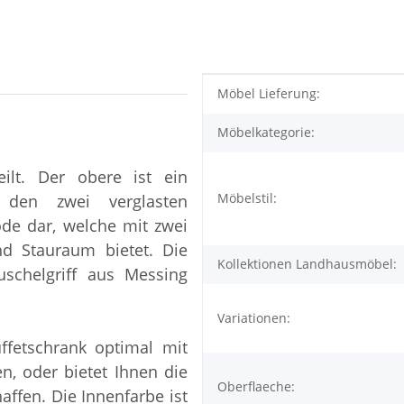
Produkteigenschaft
Wert
Möbel Lieferung:
Möbelkategorie:
eilt. Der obere ist ein
Möbelstil:
 den zwei verglasten
ode dar, welche mit zwei
d Stauraum bietet. Die
Kollektionen Landhausmöbel:
schelgriff aus Messing
Variationen:
ffetschrank optimal mit
, oder bietet Ihnen die
Oberflaeche:
haffen. Die Innenfarbe ist