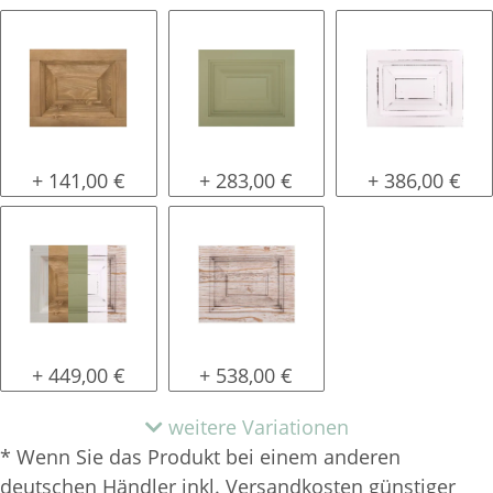
gewachst
lackiert
shabby chic /
+ 141,00 €
+ 283,00 €
+ 386,00 €
Konfigurator alles frei wählbar
tief gebürstet
+ 449,00 €
+ 538,00 €
weitere Variationen
* Wenn Sie das Produkt bei einem anderen
deutschen Händler inkl. Versandkosten günstiger