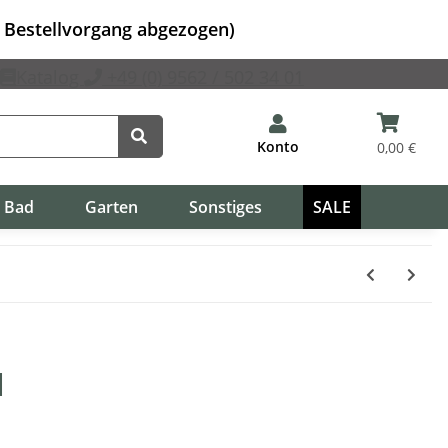
m Bestellvorgang abgezogen)
Katalog
+49 (0) 9562 / 502 34 01
Konto
0,00 €
Bad
Garten
Sonstiges
SALE
l