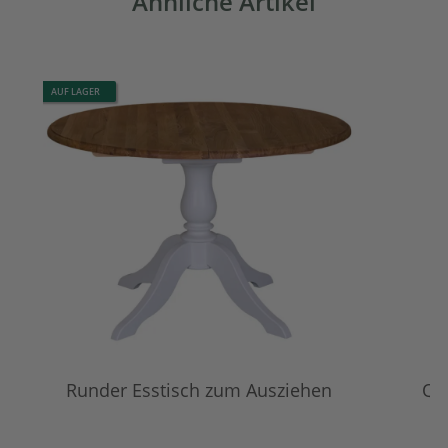
Ähnliche Artikel
AUF LAGER
Runder Esstisch zum Ausziehen
Qu