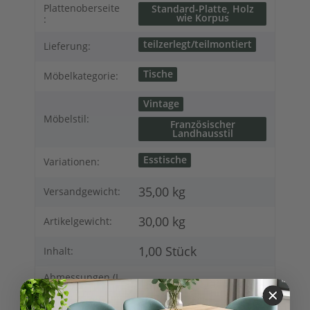
Produkteigenschaft
Wert
Plattenoberseite
Standard-Platte, Holz
wie Korpus
:
teilzerlegt/teilmontiert
Lieferung:
Tische
Möbelkategorie:
Vintage
Möbelstil:
Französischer
Landhausstil
Esstische
Variationen:
35,00 kg
Versandgewicht:
30,00
kg
Artikelgewicht:
1,00 Stück
Inhalt:
Abmessungen (L
160,00 × 90,00 × 78,00
x B/T x H) (
Länge × Breite ×
cm