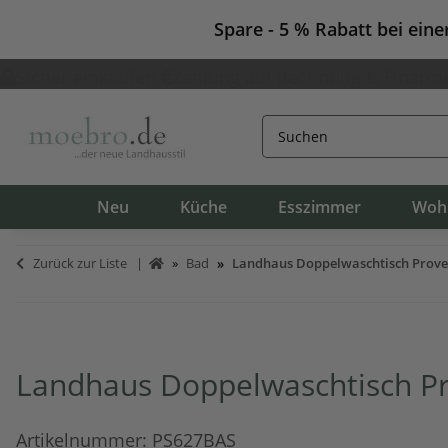
Spare - 5 % Rabatt bei ein
Sicher einkaufen
Zahlung auf Rechnung & Finanzi
Neu
Küche
Esszimmer
Woh
Zurück zur Liste
Bad
Landhaus Doppelwaschtisch Prov
Landhaus Doppelwaschtisch P
Artikelnummer:
PS627BAS