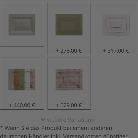
natur (unlackiert)
lackiert
shabby chic /
+ 278,00 €
+ 317,00 €
Konfigurator alles frei wählbar
tief gebürstet
+ 440,00 €
+ 529,00 €
weitere Variationen
* Wenn Sie das Produkt bei einem anderen
deutschen Händler inkl. Versandkosten günstiger