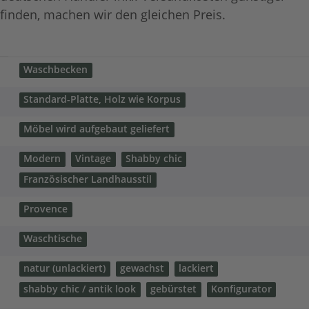
finden, machen wir den gleichen Preis.
Waschbecken
Standard-Platte, Holz wie Korpus
Möbel wird aufgebaut geliefert
Modern
Vintage
Shabby chic
Französischer Landhausstil
Provence
Waschtische
natur (unlackiert)
gewachst
lackiert
shabby chic / antik look
gebürstet
Konfigurator