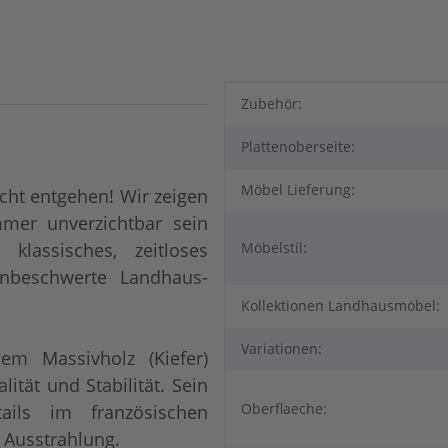
Produkteigenschaft
Wert
Zubehör:
n
Plattenoberseite:
Möbel Lieferung:
cht entgehen! Wir zeigen
mer unverzichtbar sein
klassisches, zeitloses
Möbelstil:
nbeschwerte Landhaus-
Kollektionen Landhausmöbel:
Variationen:
em Massivholz (Kiefer)
tät und Stabilität. Sein
Oberflaeche:
tails im französischen
e Ausstrahlung.