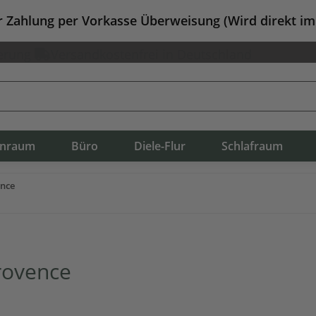
er Zahlung per Vorkasse Überweisung (Wird direkt i
erung
Versandkostenfrei in Deutschland
nraum
Büro
Diele-Flur
Schlafraum
ence
rovence