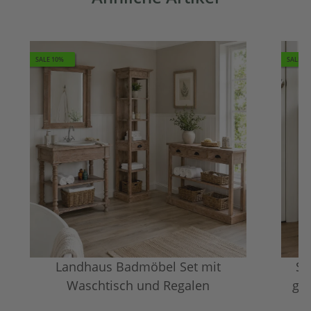
SALE 10%
SALE 1
Landhaus Badmöbel Set mit
Sc
Waschtisch und Regalen
ged