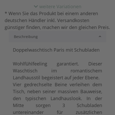
weitere Variationen
* Wenn Sie das Produkt bei einem anderen
deutschen Händler inkl. Versandkosten
günstiger finden, machen wir den gleichen Preis.
Beschreibung
shabby chic / antik look
tief gebürstet
+ 67,00 €
+ 244,00 €
Doppelwaschtisch Paris mit Schubladen
Wohlfühlfeeling garantiert. Dieser
Waschtisch im romantischem
Landhausstil begeistert auf jeder Ebene.
Vier gedrechselte Beine verleihen dem
Tisch, neben seiner massiven Bauweise,
den typischen Landhauslook. In der
Konfigurator alles frei wählbar
+ 82,00 €
Mitte sorgen 3 Schubladen
untereinander für zusätzlichen