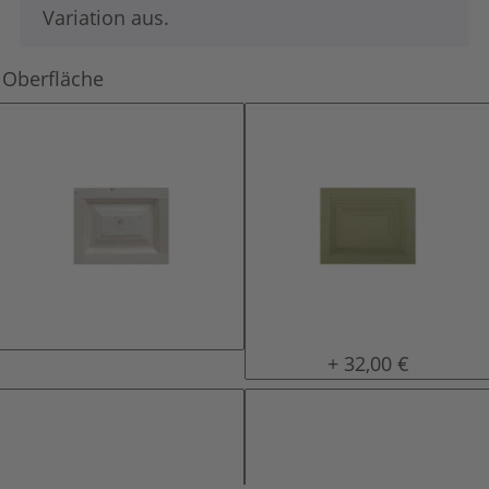
Variation aus.
Oberfläche
natur (unlackiert)
lackiert
+ 32,00 €