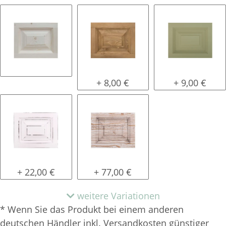
natur (unlackiert)
gewachst
lackiert
+ 8,00 €
+ 9,00 €
shabby chic / antik look
tief gebürstet
+ 22,00 €
+ 77,00 €
weitere Variationen
* Wenn Sie das Produkt bei einem anderen
deutschen Händler inkl. Versandkosten günstiger