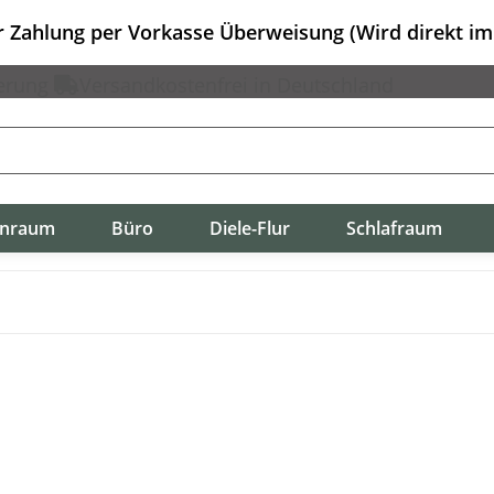
er Zahlung per Vorkasse Überweisung (Wird direkt i
erung
Versandkostenfrei in Deutschland
nraum
Büro
Diele-Flur
Schlafraum