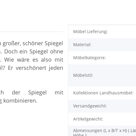
Produkteigenschaft
Wert
Möbel Lieferung:
n großer, schöner Spiegel
Material:
n. Doch ein Spiegel ohne
Möbelkategorie:
. Wie wäre es also mit
l? Er verschönert jeden
Möbelstil:
ich der Spiegel mit
Kollektionen Landhausmöbel:
g kombinieren.
Versandgewicht:
Artikelgewicht:
Abmessungen (L x B/T x H) ( Lä
Höhe ):