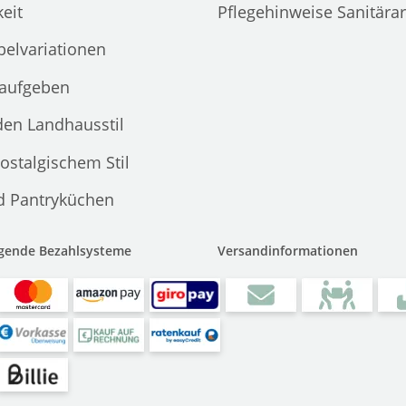
eit
Pflegehinweise Sanitära
elvariationen
 aufgeben
den Landhausstil
ostalgischem Stil
d Pantryküchen
lgende Bezahlsysteme
Versandinformationen