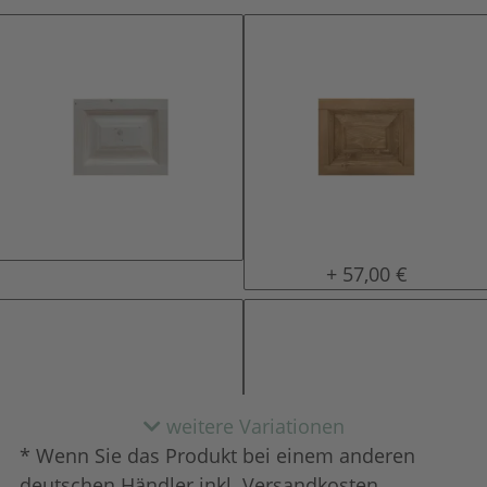
natur (unlackiert)
gewachst
+ 57,00 €
weitere Variationen
* Wenn Sie das Produkt bei einem anderen
deutschen Händler inkl. Versandkosten