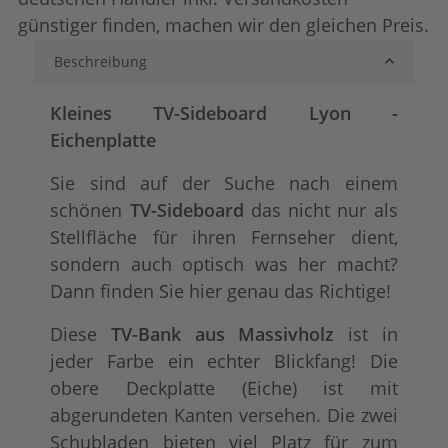
günstiger finden, machen wir den gleichen Preis.
Beschreibung
lackiert
shabby chic / anti
+ 115,00 €
+ 158,00 €
Kleines TV-Sideboard Lyon -
Eichenplatte
Sie sind auf der Suche nach einem
schönen
TV-Sideboard
das nicht nur als
Stellfläche für ihren Fernseher dient,
sondern auch optisch was her macht?
Dann finden Sie hier genau das Richtige!
tief gebürstet
Konfigurator alles
+ 218,00 €
+ 183,00 €
Diese
TV-Bank aus Massivholz
ist in
jeder Farbe ein echter Blickfang! Die
obere Deckplatte (Eiche) ist mit
abgerundeten Kanten versehen. Die zwei
Schubladen bieten viel Platz für zum