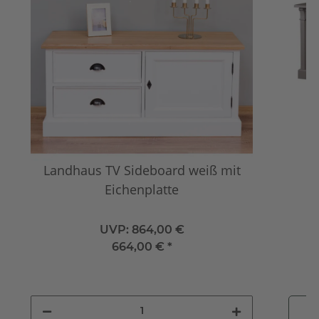
Landhaus TV Sideboard weiß mit
G
Eichenplatte
L
UVP:
864,00 €
664,00 €
*