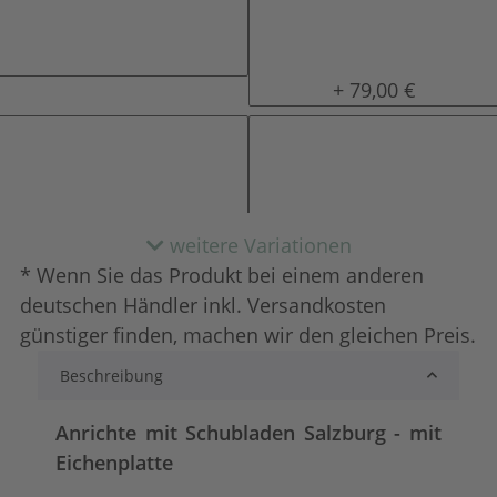
natur (unlackiert)
gewachst
+ 79,00 €
weitere Variationen
* Wenn Sie das Produkt bei einem anderen
deutschen Händler inkl. Versandkosten
günstiger finden, machen wir den gleichen Preis.
Beschreibung
lackiert
shabby chic / anti
+ 188,00 €
+ 211,00 €
Anrichte mit Schubladen Salzburg - mit
Eichenplatte