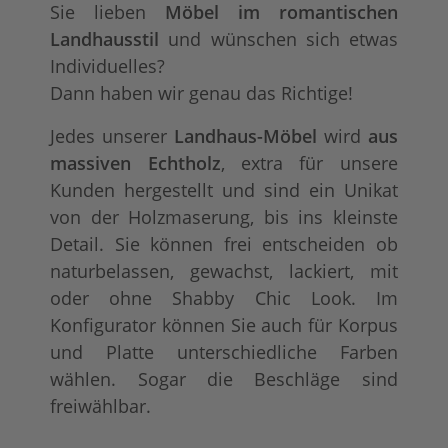
Sie lieben
Möbel im romantischen
Landhausstil
und wünschen sich etwas
Individuelles?
Dann haben wir genau das Richtige!
Jedes unserer
Landhaus-Möbel
wird
aus
tief gebürstet
Konfigurator alles
+ 330,00 €
+ 263,00 €
massiven Echtholz
, extra für unsere
Kunden hergestellt und sind ein Unikat
von der Holzmaserung, bis ins kleinste
Detail. Sie können frei entscheiden ob
naturbelassen, gewachst, lackiert, mit
oder ohne Shabby Chic Look. Im
Konfigurator können Sie auch für Korpus
und Platte unterschiedliche Farben
wählen. Sogar die Beschläge sind
freiwählbar.