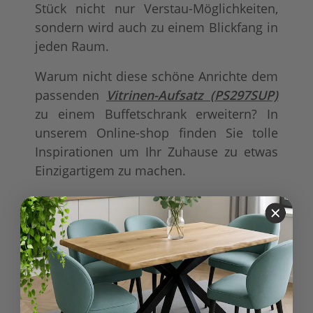
Stück nicht nur Verstau-Möglichkeiten,
sondern wird auch zu einem Blickfang in
jeden Raum.
Warum nicht diese schöne Anrichte dem
passenden
Vitrinen-Aufsatz (PS297SUP)
zu einem Buffetschrank erweitern? In
unserem Online-shop finden Sie tolle
Inspirationen um Ihr Zuhause zu etwas
Einzigartigem zu machen.
Produkteigenschaft
Wert
aufgebaut
Lieferung:
Plattenoberseite
Eichenplatte
:
Schublade/-n
Ausstattung:
Holztür/-en