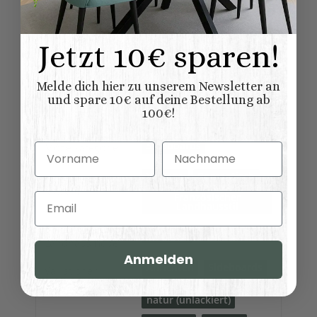
Möbel
Möbel wird aufgebaut
geliefert
Lieferung:
Jetzt 10€ sparen!
Innenausstattun
mit Fachboden
g:
Melde dich hier zu unserem Newsletter an
Eiche
und spare 10€ auf deine Bestellung ab
Material:
100% Nadelholz
100€!
(Fichte/Tanne)
Sideboards
Möbelkategorie:
Vorname
Nachname
Vintage
Romantisch
Möbelstil:
Email
Französischer
Landhausstil
Kollektionen
Salzburg
Landhausmöbel:
Anmelden
Anrichten
Sideboards
Variationen:
natur (unlackiert)