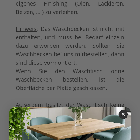
eigenes Finishing (Ölen, Lackieren,
Beizen, ... ) zu verleihen.
Hinweis
: Das Waschbecken ist nicht mit
enthalten, und muss bei Bedarf einzeln
dazu erworben werden. Sollten Sie
Waschbecken bei uns mitbestellen, dann
sind diese vormontiert.
Wenn Sie den Waschtisch ohne
Waschbecken bestellen, ist die
Oberfläche der Platte geschlossen.
Außerdem besitzt der Waschtisch
keine
Schublade
! Die unter dem
Waschbecken ist nur optisch angedeutet.
Echte Schubladen sind aus Platzmangel,
an dieser Stelle, nicht möglich.