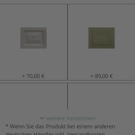
natur (unlackiert)
lackiert
+ 70,00 €
+ 89,00 €
weitere Variationen
* Wenn Sie das Produkt bei einem anderen
deutschen Händler inkl. Versandkosten