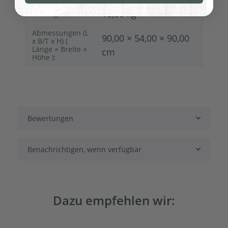
18,00
kg
Artikelgewicht:
Abmessungen (L
90,00 × 54,00 × 90,00
x B/T x H) (
Länge × Breite ×
cm
Höhe ):
Bewertungen
Benachrichtigen, wenn verfügbar
Dazu empfehlen wir: