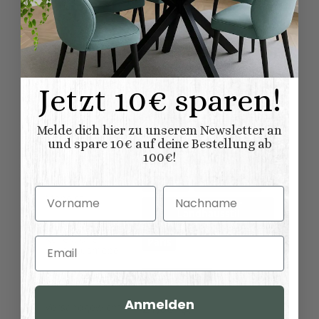
Produkteigenschaft
Wert
aufgebaut
Lieferung:
Plattenoberseite
Standard-Platte, Holz
wie Korpus
:
Jetzt 10€ sparen!
Möbel
Möbel wird aufgebaut
geliefert
Lieferung:
Melde dich hier zu unserem Newsletter an
und spare 10€ auf deine Bestellung ab
100% Nadelholz
Material:
(Fichte/Tanne)
100€!
Vintage
Shabby chic
Vorname
Nachname
Möbelstil:
Französischer
Landhausstil
Kollektionen
Email
Paris
Landhausmöbel:
Waschtische
Variationen:
Anmelden
21,00 kg
Versandgewicht: