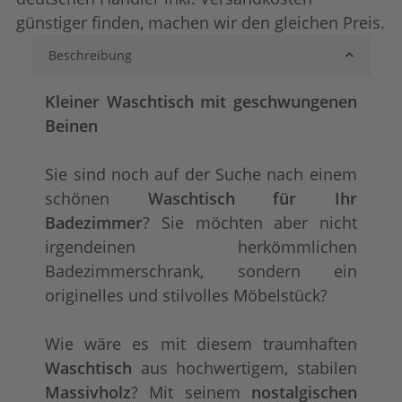
günstiger finden, machen wir den gleichen Preis.
Beschreibung
shabby chic / antik look
Konfigurator alles
+ 106,00 €
+ 118,00 €
Kleiner Waschtisch mit geschwungenen
Beinen
Sie sind noch auf der Suche nach einem
schönen
Waschtisch für Ihr
Badezimmer
? Sie möchten aber nicht
irgendeinen herkömmlichen
Badezimmerschrank, sondern ein
tief gebürstet
+ 208,00 €
originelles und stilvolles Möbelstück?
Wie wäre es mit diesem traumhaften
Waschtisch
aus hochwertigem, stabilen
Massivholz
? Mit seinem
nostalgischen