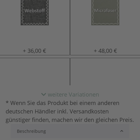
Stoff
Microfaser
+ 36,00 €
+ 48,00 €
weitere Variationen
* Wenn Sie das Produkt bei einem anderen
deutschen Händler inkl. Versandkosten
günstiger finden, machen wir den gleichen Preis.
Beschreibung
Kunstleder
Leder
+ 22,00 €
+ 105,00 €