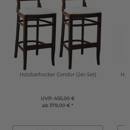
Holzbarhocker Condor (2er-Set)
Hol
UVP:
455,00 €
ab
379,00 €
*