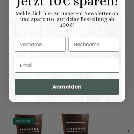
Jetzt 10€ sparen!
2,00 Stück
Inhalt:
Melde dich hier zu unserem Newsletter an
Abmessungen (L
51,00 × 43,00 × 86,00
x B/T x H) (
und spare 10€ auf deine Bestellung ab
Länge × Breite ×
cm
100€!
Höhe ):
Vorname
Nachname
Email
Bewertungen
Anmelden
Dazu empfehlen wir:
AUF LAGER