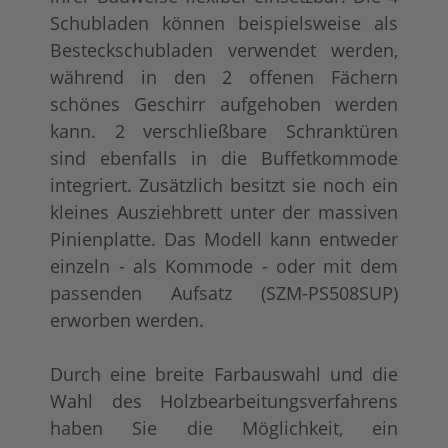
Schubladen können beispielsweise als
Besteckschubladen verwendet werden,
während in den 2 offenen Fächern
schönes Geschirr aufgehoben werden
tief gebürstet
Konfigurator alles 
- 10.254,00 €
- 10.347,00 €
kann. 2 verschließbare Schranktüren
sind ebenfalls in die Buffetkommode
integriert. Zusätzlich besitzt sie noch ein
kleines Ausziehbrett unter der massiven
Pinienplatte. Das Modell kann entweder
einzeln - als Kommode - oder mit dem
passenden Aufsatz (SZM-PS508SUP)
erworben werden.
Durch eine breite Farbauswahl und die
Wahl des Holzbearbeitungsverfahrens
haben Sie die Möglichkeit, ein