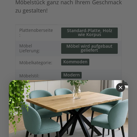
Möbelstück ganz nach Ihrem Geschmack
zu gestalten!
Produkteigenschaft
Wert
Plattenoberseite
Standard-Platte, Holz
wie Korpus
:
Möbel
Möbel wird aufgebaut
geliefert
Lieferung:
Kommoden
Möbelkategorie:
Modern
Möbelstil:
Kollektionen
Hamburg
Landhausmöbel:
Anrichten
Sideboards
Variationen:
natur (unlackiert)
gewachst
lackiert
Oberflaeche:
Konfigurator