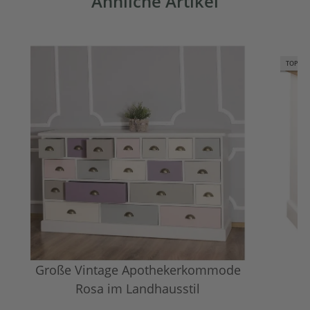
Ähnliche Artikel
TOP BE
Große Vintage Apothekerkommode
Rosa im Landhausstil