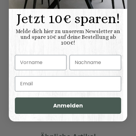
69,00 kg
Versandgewicht:
Jetzt 10€ sparen!
59,00
kg
Artikelgewicht:
Melde dich hier zu unserem Newsletter an
Abmessungen (L
und spare 10€ auf deine Bestellung ab
175,40 × 50,00 × 90,00
x B/T x H) (
100€!
Länge × Breite ×
cm
Höhe ):
Vorname
Nachname
Email
Bewertungen
Anmelden
Benachrichtigen, wenn verfügbar