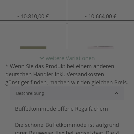
natur (unlackiert)
gewachst
- 10.810,00 €
- 10.664,00 €
weitere Variationen
* Wenn Sie das Produkt bei einem anderen
deutschen Händler inkl. Versandkosten
günstiger finden, machen wir den gleichen Preis.
Beschreibung
lackiert
shabby chic / antik
- 10.517,00 €
- 10.478,00 €
Buffetkommode offene Regalfächern
Die schöne Buffetkommode ist aufgrund
ihrer Bauweise flexibel einsetzbar: Die 4