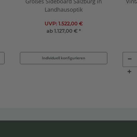
Großes Sideboard Salzburg in
Vint
Landhausoptik
UVP:
1.522,00 €
ab
1.127,00 €
*
Individuell konfigurieren