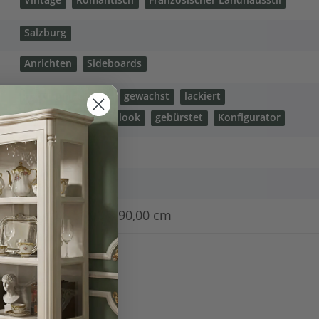
Vintage
Romantisch
Französischer Landhausstil
Salzburg
Anrichten
Sideboards
natur (unlackiert)
gewachst
lackiert
shabby chic / antik look
gebürstet
Konfigurator
49,00 kg
42,00
kg
116,00 × 51,00 × 90,00 cm