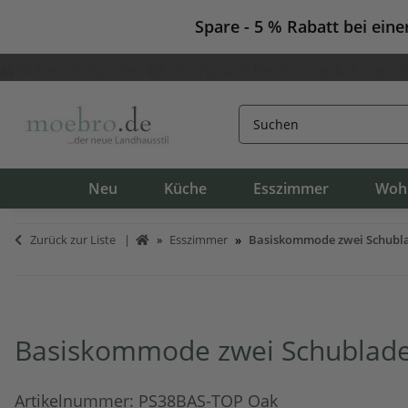
Spare - 5 % Rabatt bei ein
Sicher einkaufen
Zahlung auf Rechnung & Finanzi
Neu
Küche
Esszimmer
Woh
Zurück zur Liste
Esszimmer
Basiskommode zwei Schublad
Basiskommode zwei Schubladen
Artikelnummer:
PS38BAS-TOP Oak