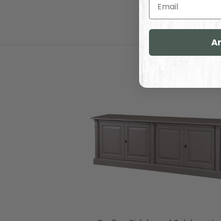
Email
A