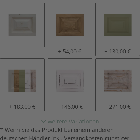
natur (unlackiert)
gewachst
lackiert
+ 54,00 €
+ 130,00 €
Konfigurator alles frei wählbar
shabby chic / antik look
tief gebürstet
+ 183,00 €
+ 146,00 €
+ 271,00 €
weitere Variationen
* Wenn Sie das Produkt bei einem anderen
deutschen Händler inkl. Versandkosten günstiger