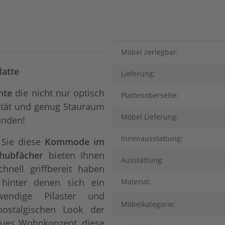
Produkteigenschaft
Wert
Möbel zerlegbar:
latte
Lieferung:
hte
die nicht nur optisch
Plattenoberseite:
lität und genug Stauraum
Möbel Lieferung:
unden!
Innenausstattung:
 Sie diese
Kommode im
hubfächer
bieten Ihnen
Ausstattung:
hnell griffbereit haben
hinter denen sich ein
Material:
wendige Pilaster und
Möbelkategorie:
nostalgischen Look der
eues Wohnkonzept, diese