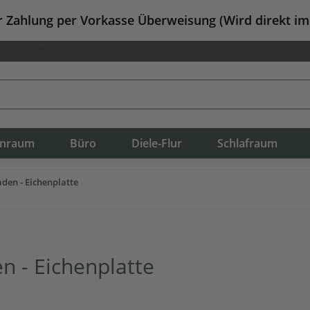
er Zahlung per Vorkasse Überweisung (Wird direkt i
erung
Versandkostenfrei in Deutschland
nraum
Büro
Diele-Flur
Schlafraum
en - Eichenplatte
 - Eichenplatte