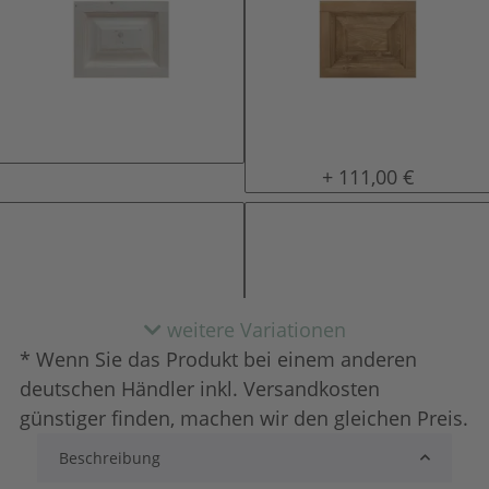
natur (unlackiert)
gewachst
+ 111,00 €
weitere Variationen
* Wenn Sie das Produkt bei einem anderen
deutschen Händler inkl. Versandkosten
günstiger finden, machen wir den gleichen Preis.
Beschreibung
lackiert
shabby chic / anti
+ 207,00 €
+ 233,00 €