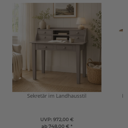
Sekretär im Landhausstil
La
UVP:
972,00 €
ab
748,00 €
*