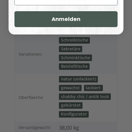
Shabby chic
Möbelstil:
Französischer
Landhausstil
Anmelden
Kollektionen
Hamburg
Landhausmöbel:
Schreibtische
Sekretäre
Variationen:
Schminktische
Beistelltische
natur (unlackiert)
gewachst
lackiert
shabby chic / antik look
Oberflaeche:
gebürstet
Konfigurator
38,00 kg
Versandgewicht: