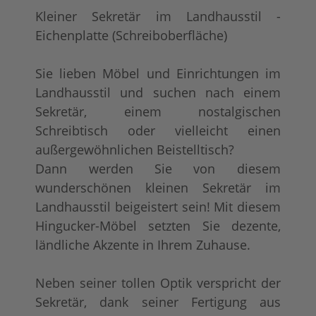
Kleiner Sekretär im Landhausstil -
Eichenplatte (Schreiboberfläche)
Sie lieben Möbel und Einrichtungen im
Landhausstil und suchen nach einem
Sekretär, einem nostalgischen
Schreibtisch oder vielleicht einen
außergewöhnlichen Beistelltisch?
tief gebürstet
Konfigurator alles
+ 404,00 €
+ 331,00 €
Dann werden Sie von diesem
wunderschönen kleinen Sekretär im
Landhausstil beigeistert sein! Mit diesem
Hingucker-Möbel setzten Sie dezente,
ländliche Akzente in Ihrem Zuhause.
Neben seiner tollen Optik verspricht der
Sekretär, dank seiner Fertigung aus