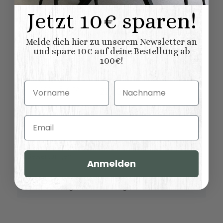
Variationen:
Jetzt 10€ sparen!
Buffetschrank weiß
natur (unlackiert)
Melde dich hier zu unserem Newsletter an
Oberflaeche:
und spare 10€ auf deine Bestellung ab
gewachst
lackiert
100€!
Abmessungen (L
179,00 × 47,00 ×
x B/T x H) (
Vorname
Nachname
Länge × Breite ×
225,00 cm
Höhe ):
Email
Bewertungen
Anmelden
Benachrichtigen, wenn verfügbar