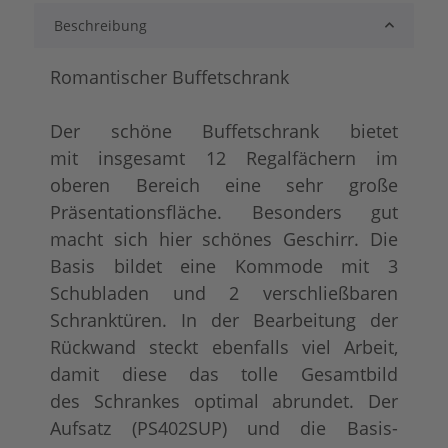
Beschreibung
lackiert
shabby chic / anti
+ 518,00 €
+ 578,00 €
Romantischer Buffetschrank
Der schöne Buffetschrank bietet
mit insgesamt 12 Regalfächern im
oberen Bereich eine sehr große
Präsentationsfläche. Besonders gut
macht sich hier schönes Geschirr. Die
Basis bildet eine Kommode mit 3
tief gebürstet
Konfigurator alles
+ 987,00 €
+ 812,00 €
Schubladen und 2 verschließbaren
Schranktüren. In der Bearbeitung der
Rückwand steckt ebenfalls viel Arbeit,
damit diese das tolle Gesamtbild
des Schrankes optimal abrundet. Der
Aufsatz (PS402SUP) und die Basis-