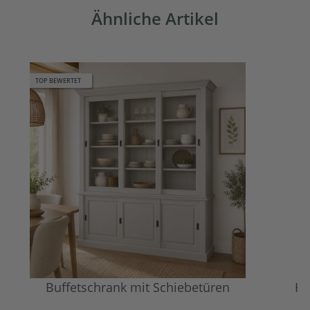
Ähnliche Artikel
TOP BEWERTET
Buffetschrank mit Schiebetüren
Ho
S