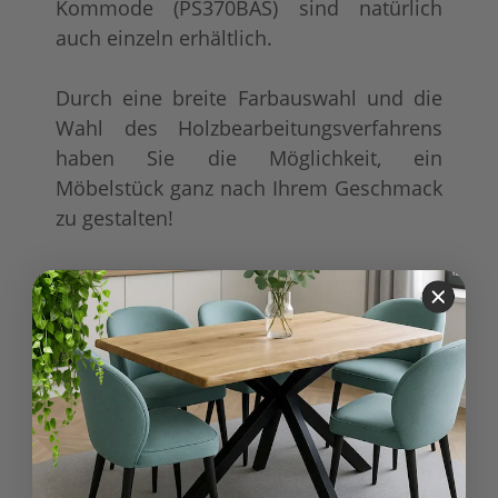
Kommode (PS370BAS) sind natürlich
auch einzeln erhältlich.
Durch eine breite Farbauswahl und die
Wahl des Holzbearbeitungsverfahrens
haben Sie die Möglichkeit, ein
Möbelstück ganz nach Ihrem Geschmack
zu gestalten!
Produkteigenschaft
Wert
Möbel
Möbel wird aufgebaut
geliefert
Lieferung:
Schränke
Möbelkategorie:
Modern
Möbelstil:
Kollektionen
Hamburg
Landhausmöbel:
Buffetschränke