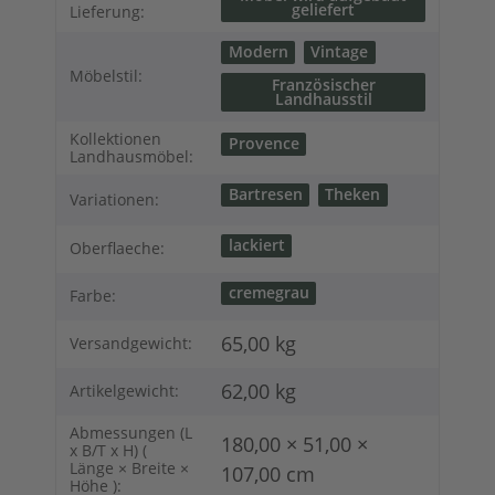
geliefert
Lieferung:
Modern
Vintage
Möbelstil:
Französischer
Landhausstil
Kollektionen
Provence
Landhausmöbel:
Bartresen
Theken
Variationen:
lackiert
Oberflaeche:
cremegrau
Farbe:
65,00 kg
Versandgewicht:
62,00
kg
Artikelgewicht:
Abmessungen (L
180,00 × 51,00 ×
x B/T x H) (
Länge × Breite ×
107,00 cm
Höhe ):