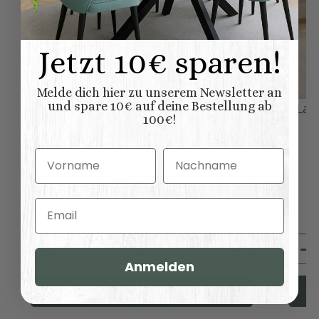
Jetzt 10€ sparen!
Melde dich hier zu unserem Newsletter an
und spare 10€ auf deine Bestellung ab
Küchen-Hängeschrank Landhausstil
Lan
100€!
cremegrau
Vorname
Nachname
UVP:
1.007,00 €
761,00 €
*
Email
Anmelden