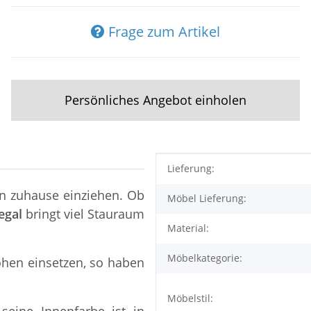
Frage zum Artikel
Persönliches Angebot einholen
Produkteigenschaft
Wert
Lieferung:
en zuhause einziehen. Ob
Möbel Lieferung:
egal
bringt viel Stauraum
Material:
Möbelkategorie:
öhen einsetzen, so haben
Möbelstil:
seine Innenfarbe ist in