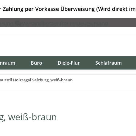
er Zahlung per Vorkasse Überweisung (Wird direkt i
erung
Versandkostenfrei in Deutschland
nraum
Büro
Diele-Flur
Schlafraum
usstil Holzregal Salzburg, weiß-braun
g, weiß-braun