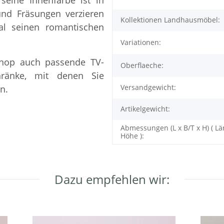
und Fräsungen verzieren
Kollektionen Landhausmöbel:
l seinen romantischen
Variationen:
Shop auch passende TV-
Oberflaeche:
ränke, mit denen Sie
Versandgewicht:
n.
Artikelgewicht:
Abmessungen (L x B/T x H) ( Lä
Höhe ):
Dazu empfehlen wir: