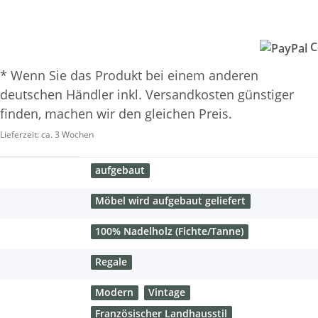
C
* Wenn Sie das Produkt bei einem anderen
deutschen Händler inkl. Versandkosten günstiger
finden, machen wir den gleichen Preis.
Lieferzeit:
ca. 3 Wochen
aufgebaut
Möbel wird aufgebaut geliefert
100% Nadelholz (Fichte/Tanne)
Regale
Modern
Vintage
Französischer Landhausstil