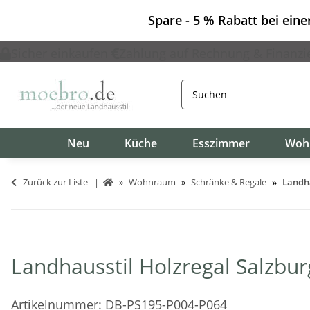
Spare - 5 % Rabatt bei ein
Sicher einkaufen
Zahlung auf Rechnung & Finanzi
Neu
Küche
Esszimmer
Woh
Zurück zur Liste
Wohnraum
Schränke & Regale
Landha
Landhausstil Holzregal Salzbur
Artikelnummer:
DB-PS195-P004-P064