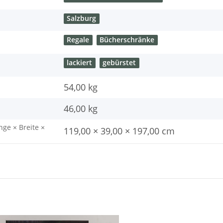
Salzburg
Regale
Bücherschränke
lackiert
gebürstet
54,00 kg
46,00
kg
nge × Breite ×
119,00 × 39,00 × 197,00 cm