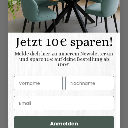
Abmessungen (L
137,00 × 50,00 ×
x B/T x H) (
Länge × Breite ×
197,00 cm
Höhe ):
Jetzt 10€ sparen!
Bewertungen
Melde dich hier zu unserem Newsletter an
und spare 10€ auf deine Bestellung ab
100€!
Dazu empfehlen wir:
Vorname
Nachname
Email
Anmelden