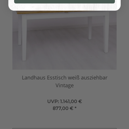
Landhaus Esstisch weiß ausziehbar
Vintage
UVP:
1.141,00 €
877,00 €
*