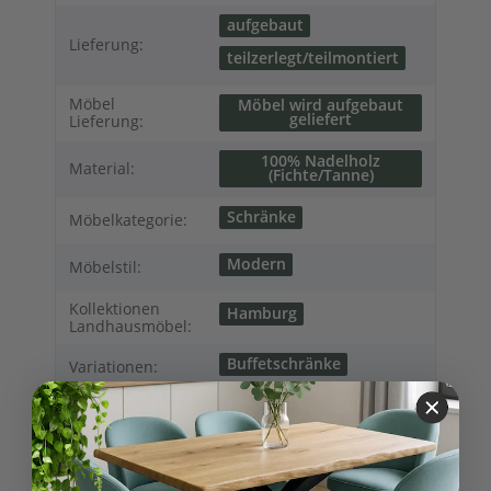
aufgebaut
Lieferung:
teilzerlegt/teilmontiert
Möbel
Möbel wird aufgebaut
geliefert
Lieferung:
100% Nadelholz
Material:
(Fichte/Tanne)
Schränke
Möbelkategorie:
Modern
Möbelstil:
Kollektionen
Hamburg
Landhausmöbel:
Buffetschränke
Variationen:
95,00 kg
Versandgewicht:
86,00
kg
Artikelgewicht: