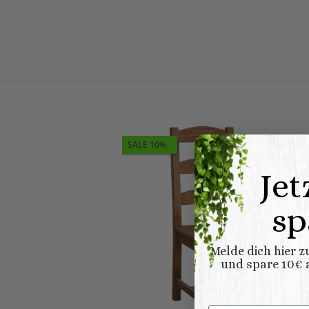
SALE 10%
Jet
sp
Melde dich hier 
und spare 10€ a