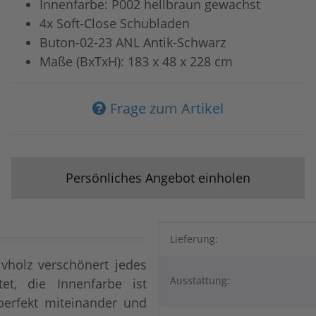
Innenfarbe: P002 hellbraun gewachst
4x Soft-Close Schubladen
Buton-02-23 ANL Antik-Schwarz
Maße (BxTxH): 183 x 48 x 228 cm
Frage zum Artikel
Persönliches Angebot einholen
Produkteigenschaft
Wert
Lieferung:
vholz verschönert jedes
Ausstattung:
et, die Innenfarbe ist
perfekt miteinander und