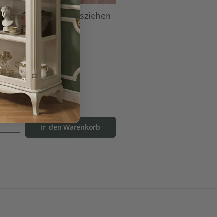
er Esstisch zum Ausziehen
im Landhausstil
UVP:
1.102,00 €
693,00 €
*
In den Warenkorb