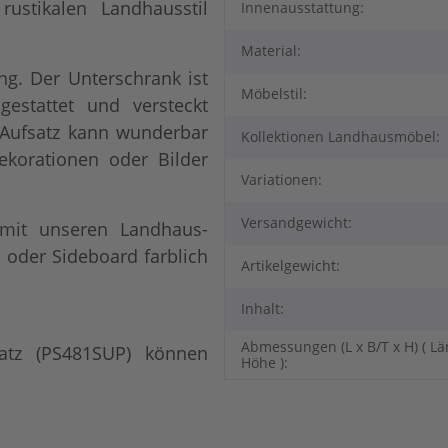
ustikalen Landhausstil
Innenausstattung:
Material:
g. Der Unterschrank ist
Möbelstil:
gestattet und versteckt
n Aufsatz kann wunderbar
Kollektionen Landhausmöbel:
Dekorationen oder Bilder
Variationen:
Versandgewicht:
 mit unseren Landhaus-
oder Sideboard farblich
Artikelgewicht:
Inhalt:
Abmessungen (L x B/T x H) ( Lä
atz (
PS481SUP
) können
Höhe ):