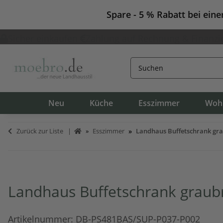
Spare - 5 % Rabatt bei ein
Sicher einkaufen
Zahlung auf Rechnung & Finanzi
Neu
Küche
Esszimmer
Woh
Zurück zur Liste
Esszimmer
Landhaus Buffetschrank gr
Landhaus Buffetschrank graub
Artikelnummer:
DB-PS481BAS/SUP-P037-P002