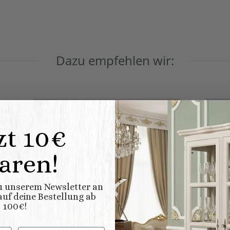
Dazu empfehlen wir:
AUF LAGER
SALE 
zt 10€
aren!
zu unserem Newsletter an
uf deine Bestellung ab
100€!