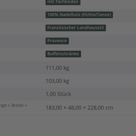
mit Fachboden
100% Nadelholz (Fichte/Tanne)
Französischer Landhausstil
Provence
Buffetschränke
111,00 kg
103,00
kg
1,00 Stück
nge × Breite ×
183,00 × 48,00 × 228,00 cm