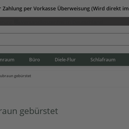
er Zahlung per Vorkasse Überweisung (Wird direkt i
erung
Versandkostenfrei in Deutschland
nraum
Büro
Diele-Flur
Schlafraum
aubraun gebürstet
raun gebürstet