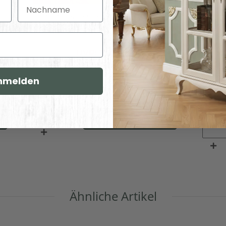
Nachname
t
Landhaus Esstisch Paris weiß, mit
Rund
gewachster Platte (160cm)
UVP:
771,00 €
593,00 €
*
nmelden
In den Warenkorb
Ähnliche Artikel