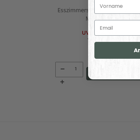
Vorname
Esszimmerstuhl braun gewachs
Massivholz
Email
UVP:
254,00 €
169,00 €
*
A
In den Warenkorb