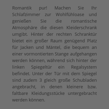
Romantik pur! Machen Sie Ihr
Schlafzimmer zur Wohlfühloase und
genießen Sie die romantische
Atmosphäre die diesen Kleiderschrank
umgibt. Hinter der rechten Schranktür
bietet ein großer Raum genügend Platz
tief gebürstet
Konfigurator alles
+ 381,00 €
+ 85,00 €
für Jacken und Mäntel, die bequem an
einer vormontierten Stange aufgehangen
werden können, während sich hinter der
linken Spiegeltür ein Regalsystem
befindet. Unter der Tür mit dem Spiegel
sind zudem 3 gleich große Schubladen
angebracht, in denen kleinere bzw.
faltbare Kleidungsstücke untergebracht
werden können.