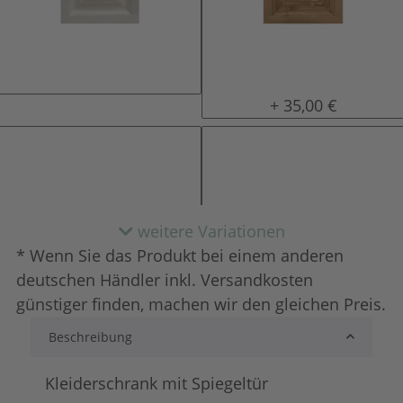
natur (unlackiert)
gewachst
+ 35,00 €
weitere Variationen
* Wenn Sie das Produkt bei einem anderen
deutschen Händler inkl. Versandkosten
günstiger finden, machen wir den gleichen Preis.
Beschreibung
lackiert
shabby chic / ant
+ 48,00 €
+ 85,00 €
Kleiderschrank mit Spiegeltür