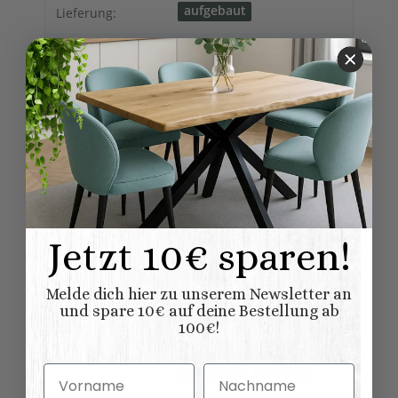
Produkteigenschaft
Wert
aufgebaut
Lieferung:
Möbel
Möbel wird aufgebaut
geliefert
Lieferung:
Schränke
Möbelkategorie:
Modern
Vintage
Shabby chic
Möbelstil:
Skandinavischer
Landhausstil
Französischer
Landhausstil
Jetzt 10€ sparen!
Kollektionen
Hamburg
Landhausmöbel:
Melde dich hier zu unserem Newsletter an
und spare 10€ auf deine Bestellung ab
Kleiderschränke
Variationen:
100€!
natur (unlackiert)
Vorname
Nachname
gewachst
lackiert