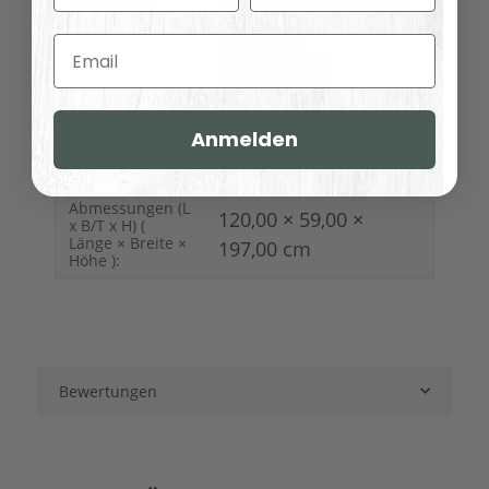
shabby chic / antik look
Oberflaeche:
gebürstet
Email
Konfigurator
83,00 kg
Versandgewicht:
Anmelden
71,00
kg
Artikelgewicht:
Abmessungen (L
120,00 × 59,00 ×
x B/T x H) (
Länge × Breite ×
197,00 cm
Höhe ):
Bewertungen