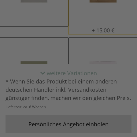
natur (unlackiert)
gewachst
+ 15,00 €
weitere Variationen
* Wenn Sie das Produkt bei einem anderen
deutschen Händler inkl. Versandkosten
günstiger finden, machen wir den gleichen Preis.
Lieferzeit:
ca. 6 Wochen
lackiert
shabby chic / ant
+ 23,00 €
+ 47,00 €
Persönliches Angebot einholen