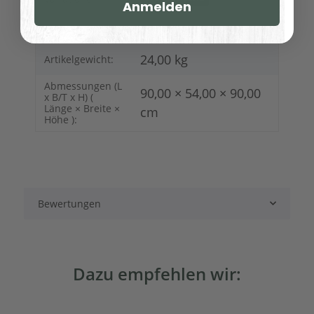
Anmelden
28,00 kg
Versandgewicht:
24,00
kg
Artikelgewicht:
Abmessungen (L
90,00 × 54,00 × 90,00
x B/T x H) (
Länge × Breite ×
cm
Höhe ):
Bewertungen
Dazu empfehlen wir: