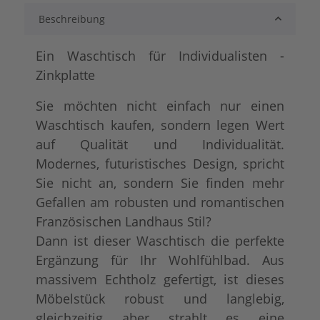
Beschreibung
Ein Waschtisch für Individualisten -
Zinkplatte
Sie möchten nicht einfach nur einen
Konfigurator alles frei wählbar
+ 54,00 €
Waschtisch kaufen, sondern legen Wert
auf Qualität und Individualität.
Modernes, futuristisches Design, spricht
Sie nicht an, sondern Sie finden mehr
Gefallen am robusten und romantischen
Französischen Landhaus Stil?
Dann ist dieser Waschtisch die perfekte
Ergänzung für Ihr Wohlfühlbad. Aus
massivem Echtholz gefertigt, ist dieses
Möbelstück robust und langlebig,
gleichzeitig aber strahlt es eine