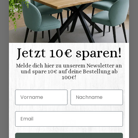
Oberfläche der Platte geschlossen.
Produkteigenschaft
Wert
aufgebaut
Lieferung:
Waschbecken
Zubehör:
Jetzt 10€ sparen!
Möbel
Möbel wird aufgebaut
geliefert
Lieferung:
Melde dich hier zu unserem Newsletter an
Plattenoberseite
Zinkplatte
:
und spare 10€ auf deine Bestellung ab
100€!
100% Nadelholz
Material:
(Fichte/Tanne)
Vorname
Nachname
Vintage
Möbelstil:
Französischer
Landhausstil
Email
Kollektionen
Paris
Landhausmöbel:
Waschtische
Variationen: