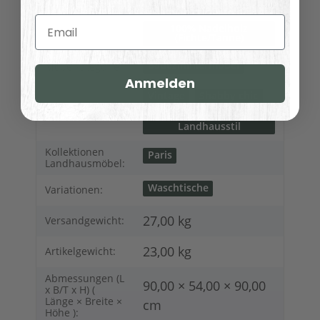
geliefert
Lieferung:
Email
100% Nadelholz
Material:
(Fichte/Tanne)
Badezimmermöbel
Möbelkategorie:
Anmelden
Vintage
Shabby chic
Möbelstil:
Französischer
Landhausstil
Kollektionen
Paris
Landhausmöbel:
Waschtische
Variationen:
27,00 kg
Versandgewicht:
23,00
kg
Artikelgewicht:
Abmessungen (L
90,00 × 54,00 × 90,00
x B/T x H) (
Länge × Breite ×
cm
Höhe ):