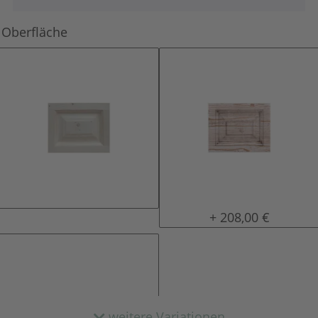
Oberfläche
natur (unlackiert)
tief gebürstet
+ 208,00 €
weitere Variationen