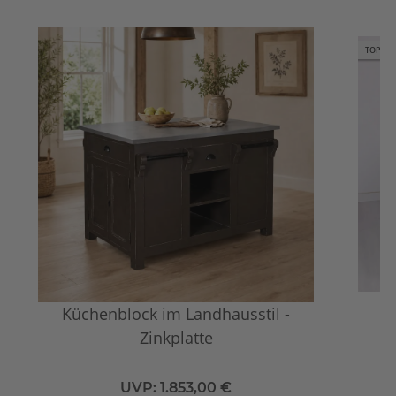
TOP
Küchenblock im Landhausstil -
K
Zinkplatte
UVP:
1.853,00 €