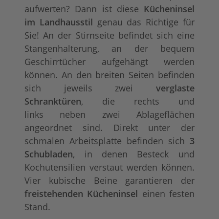
aufwerten? Dann ist diese
Kücheninsel
im Landhausstil
genau das Richtige für
Konfigurator alles frei wählbar
+ 120,00 €
Sie! An der Stirnseite befindet sich eine
Stangenhalterung, an der bequem
Geschirrtücher aufgehängt werden
können. An den breiten Seiten befinden
sich jeweils zwei
verglaste
Schranktüren
, die rechts und
links neben zwei Ablageflächen
angeordnet sind. Direkt unter der
schmalen Arbeitsplatte befinden sich
3
Schubladen
, in denen Besteck und
Kochutensilien verstaut werden können.
Vier kubische Beine garantieren der
freistehenden Kücheninsel
einen festen
Stand.