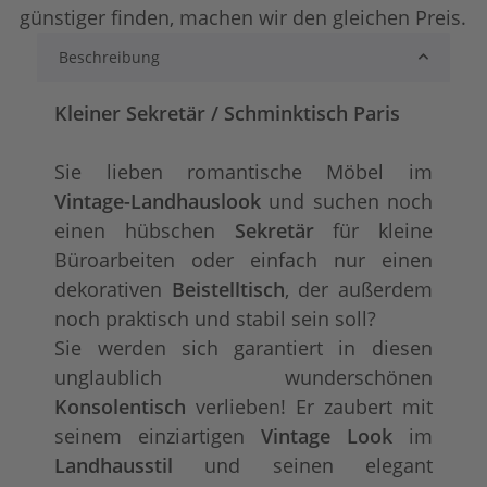
günstiger finden, machen wir den gleichen Preis.
Beschreibung
lackiert
shabby chic / ant
+ 15,00 €
+ 30,00 €
Kleiner Sekretär / Schminktisch Paris
Sie lieben romantische Möbel im
Vintage-Landhauslook
und suchen noch
einen hübschen
Sekretär
für kleine
Büroarbeiten oder einfach nur einen
dekorativen
Beistelltisch
, der außerdem
noch praktisch und stabil sein soll?
tief gebürstet
Konfigurator alles
+ 109,00 €
+ 35,00 €
Sie werden sich garantiert in diesen
unglaublich wunderschönen
Konsolentisch
verlieben! Er zaubert mit
seinem einziartigen
Vintage Look
im
Landhausstil
und seinen elegant