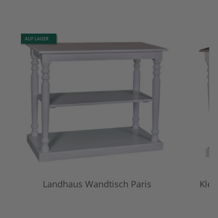
AUF LAGER
Landhaus Wandtisch Paris
Klei