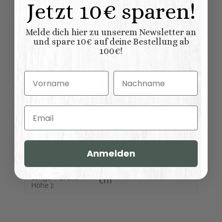
Jetzt 10€ sparen!
Shabby chic
Möbelstil:
Französischer
Landhausstil
Melde dich hier zu unserem Newsletter an
und spare 10€ auf deine Bestellung ab
Kollektionen
Paris
100€!
Landhausmöbel:
Sekretäre
Vorname
Nachname
Schminktische
Variationen:
Beistelltische
Email
15,00 kg
Versandgewicht:
13,00
kg
Artikelgewicht:
Anmelden
Abmessungen (L
65,00 × 40,00 × 103,00
x B/T x H) (
Länge × Breite ×
cm
Höhe ):