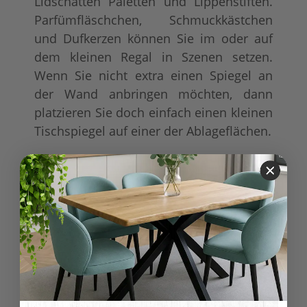
Lidschatten Paletten und Lippenstiften.
Parfümfläschchen, Schmuckkästchen
und Dufkerzen können Sie im oder auf
dem kleinen Regal in Szenen setzen.
Wenn Sie nicht extra einen Spiegel an
der Wand anbringen möchten, dann
platzieren Sie doch einfach einen kleinen
Tischspiegel auf einer der Ablageflächen.
Produkteigenschaft
Wert
aufgebaut
Lieferung:
Möbel
Möbel wird aufgebaut
geliefert
Lieferung:
100% Nadelholz
Material:
(Fichte/Tanne)
Modern
Vintage